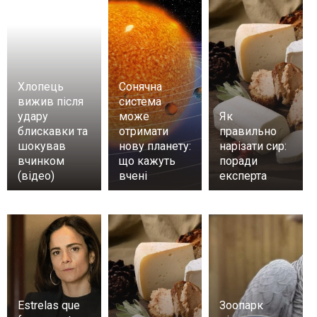
Хлопець
Сонячна
вижив після
система
удару
може
Як
блискавки та
отримати
правильно
шокував
нову планету:
нарізати сир:
вчинком
що кажуть
поради
(відео)
вчені
експерта
Estrelas que
Зоопарк