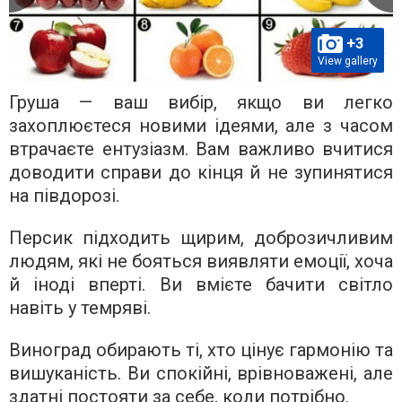
+3
View gallery
Груша — ваш вибір, якщо ви легко
захоплюєтеся новими ідеями, але з часом
втрачаєте ентузіазм. Вам важливо вчитися
доводити справи до кінця й не зупинятися
на півдорозі.
Персик підходить щирим, доброзичливим
людям, які не бояться виявляти емоції, хоча
й іноді вперті. Ви вмієте бачити світло
навіть у темряві.
Виноград обирають ті, хто цінує гармонію та
вишуканість. Ви спокійні, врівноважені, але
здатні постояти за себе, коли потрібно.