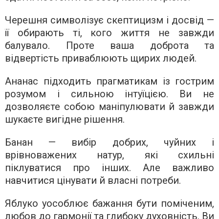
Черешня символізує скептицизм і досвід —
її обирають ті, кого життя не завжди
балувало. Проте ваша доброта та
відвертість приваблюють щирих людей.
Ананас підходить прагматикам із гострим
розумом і сильною інтуїцією. Ви не
дозволяєте собою маніпулювати й завжди
шукаєте вигідне рішення.
Банан — вибір добрих, чуйних і
врівноважених натур, які схильні
піклуватися про інших. Але важливо
навчитися цінувати й власні потреби.
Яблуко уособлює бажання бути поміченим,
любов до гармонії та глибоку духовність. Ви