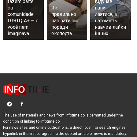
fazem parte
відучав
da
Як
папуг
comunidade
правильно
лаятися, а
LGBTQIA+ — e
нарізати сир:
натомість
você nem
поради
навчив лайки
imaginava
експерта
інших
The use of materials and news from infotime.co is permitted under the
condition of linking to infotime.co
For news sites and online publications, a direct, open for search engines,
hyperlink in the first paragraph to the quoted article or news is mandatory.