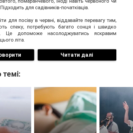
овтого, помаранчевого, іноді навіть червоного чи
 Підходить для садівників-початківців.
ти для посіву в червні, віддавайте перевагу тим,
ть спеку, потребують багато сонця і швидко
ь. Це допоможе насолоджуватись яскравим
цього літа.
оворити
Читати далі
 темі: