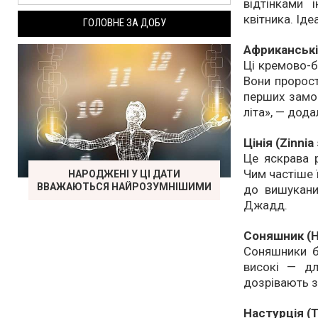
відтінками 
квітника. Ід
ГОЛОВНЕ ЗА ДОБУ
Африканські
Ці кремово-б
Вони пророст
перших замо
літа», — дода
Цінія (Zinnia
Це яскрава р
Чим частіше ї
НАРОДЖЕНІ У ЦІ ДАТИ
ВВАЖАЮТЬСЯ НАЙРОЗУМНІШИМИ
до вишукани
Джадд.
Соняшник (H
Соняшники бу
високі — дл
дозрівають з
Настурція (