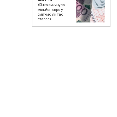
ЖИТТЯ
Жінка викинула
мільйон євро у
смітник: як так
сталося