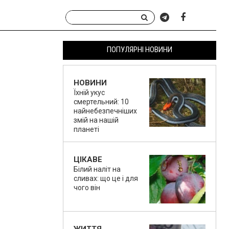
ПОПУЛЯРНІ НОВИНИ
НОВИНИ
Їхній укус
смертельний: 10
найнебезпечніших
змій на нашій
планеті
ЦІКАВЕ
Білий наліт на
сливах: що це і для
чого він