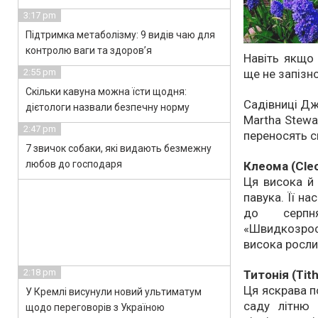
3:17 pm
Підтримка метаболізму: 9 видів чаю для
контролю ваги та здоров’я
Навіть якщо 
ще не запізн
2:55 pm
Скільки кавуна можна їсти щодня:
Садівниці Дж
дієтологи назвали безпечну норму
Martha Stewa
2:47 pm
переносять сп
7 звичок собаки, які видають безмежну
любов до господаря
Клеома (Cle
Ця висока й 
павука. Її н
до серпн
«Швидкозрос
висока рослин
2:18 pm
Титонія (Tit
Ця яскрава п
У Кремлі висунули новий ультиматум
саду літню 
щодо переговорів з Україною