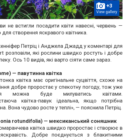
+3
View gallery
ви не встигли посадити квіти навесні, червень —
о для створення яскравого квітника.
енніфер Петріц і Анджела Джадд у коментарі для
rt розповіли, які рослини швидко ростуть і добре
еку. Ось 10 видів, які варто сіяти саме зараз.
ome) — павутинна квітка
тонка квітка має оригінальне суцвіття, схоже на
асіння добре проростає у спекотну погоду, тож уже
я можна буде милуватись квітами.
таюча квітка-павук ідеальна, якщо потрібна
а. Вона чудово росте у теплі», — пояснила Петріц.
honia rotundifolia) — мексиканський соняшник
омаранчева квітка швидко проростає і створює в
яскравість. Добре поєднується з блакитними