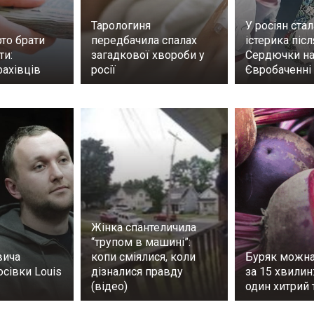
Тарологиня
У росіян ста
то брати
передбачила спалах
істерика піс
ти:
загадкової хвороби у
Сердючки н
фахівців
росії
Євробаченні
Жінка спантеличила
“трупом в машині”:
вича
копи сміялися, коли
Буряк можна
осівки Louis
дізналися правду
за 15 хвилин
(відео)
один хитрий