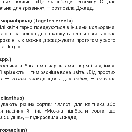
інших рослин. «Це як ін’єкція вітаміну С для
еальна для зрізання», — розповіла Джадд.
 чорнобривці (Tagetes erecta)
ілі квіти гарно поєднуються з іншими кольорами.
ають за кілька днів і можуть цвісти навіть після
розків. «Їх можна досаджувати протягом усього
ла Петріц.
 spp.)
ослина з багатьма варіантами форм і відтінків.
ї зрізають — тим рясніше вона цвіте. «Від простих
х — кожен знайде щось для себе», — сказала
elianthus)
вають різних сортів: гіллясті для квітника або
я насіння й тіні. «Можна підібрати сорти, що
а 50 днів», — підкреслила Джадд.
Tropaeolum)