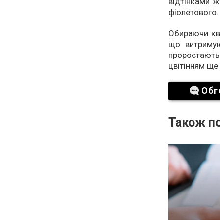
відтінками ж
фіолетового.
Обираючи кві
що витримую
проростают
цвітінням ще 
Обг
Також по