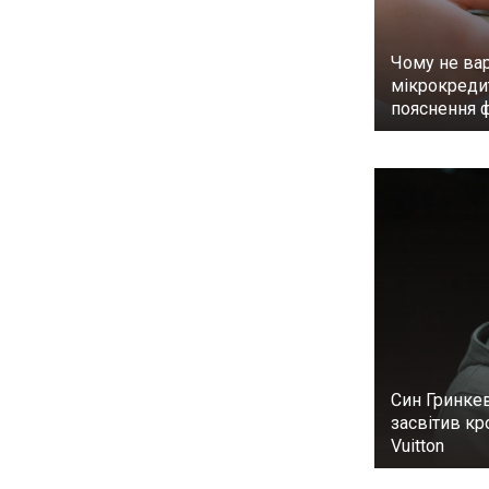
Чому не вар
мікрокреди
пояснення 
Син Гринке
засвітив кр
Vuitton