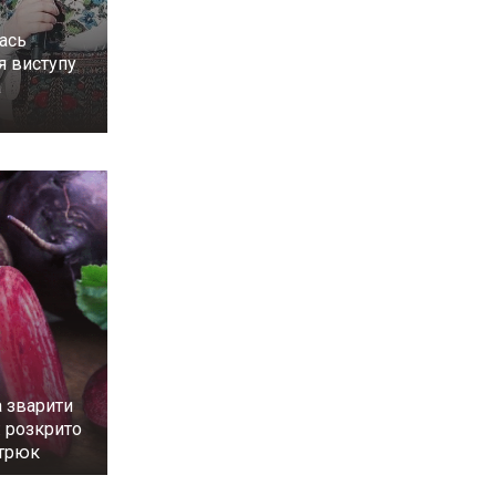
лась
ля виступу
а
 зварити
: розкрито
 трюк