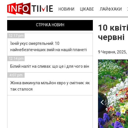
НОВИНИ
ЦІКАВЕ
ЛАЙФХАКИ
СТРІЧКА НОВИН
10 квіт
червні
12:17 pm
Їхній укус смертельний: 10
найнебезпечніших змій на нашій планеті
9 Червня, 2025,
12:14 pm
Білий наліт на сливах: що це і для чого він
4:07 pm
Жінка викинула мільйон євро у смітник: як
так сталося