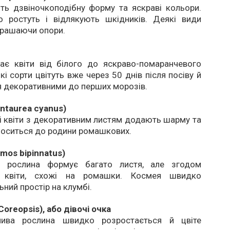
ть дзвіночкоподібну форму та яскраві кольори.
 ростуть і відлякують шкідників. Деякі види
крашаючи опори.
ає квіти від білого до яскраво-помаранчевого
кі сорти цвітуть вже через 50 днів після посіву й
 декоративними до перших морозів.
ntaurea cyanus)
і квіти з декоративним листям додають шарму та
носиться до родини ромашкових.
mos bipinnatus)
я рослина формує багато листя, але згодом
я квіти, схожі на ромашки. Космея швидко
ьний простір на клумбі.
oreopsis), або дівочі очка
лива рослина швидко розростається й цвіте