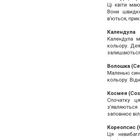
Ці квіти маю
Вони швидко
в’ються, при
Календула
Календула м
кольору. Дея
залишаються
Волошка (Ce
Маленькі син
кольору. Від
Космея (Cos
Спочатку ц
з’являютьс
заповнює віл
Кореопсис (C
Ця невибаг