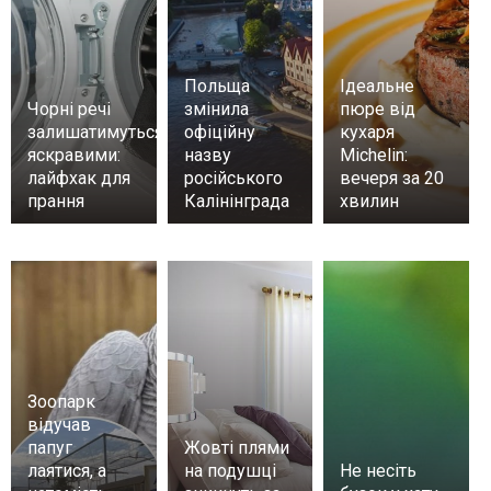
Польща
Ідеальне
Чорні речі
змінила
пюре від
залишатимуться
офіційну
кухаря
яскравими:
назву
Michelin:
лайфхак для
російського
вечеря за 20
прання
Калінінграда
хвилин
Зоопарк
відучав
папуг
Жовті плями
лаятися, а
на подушці
Не несіть