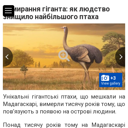
Вимирання гіганта: як людство
знищило найбільшого птаха
+3
View gallery
Унікальні гігантські птахи, що мешкали на
Мадагаскарі, вимерли тисячу років тому, що
пов’язують з появою на острові людини.
Понад тисячу років тому на Мадагаскарі