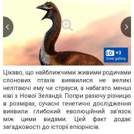
+3
View gallery
Цікаво, що найближчими живими родичами
слонових птахів виявилися не великі
нелітаючі ему чи страуси, а набагато менші
ківі з Нової Зеландії. Попри разючу різницю
в розмірах, сучасні генетичні дослідження
виявили глибокий еволюційний зв’язок
між цими видами. Цей факт додає
загадковості до історії епіорнісів.