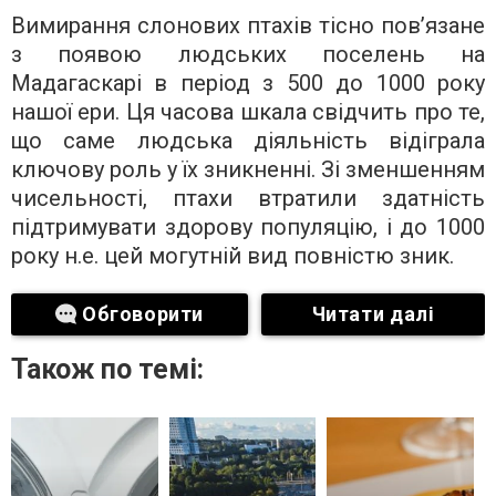
Вимирання слонових птахів тісно пов’язане
з появою людських поселень на
Мадагаскарі в період з 500 до 1000 року
нашої ери. Ця часова шкала свідчить про те,
що саме людська діяльність відіграла
ключову роль у їх зникненні. Зі зменшенням
чисельності, птахи втратили здатність
підтримувати здорову популяцію, і до 1000
року н.е. цей могутній вид повністю зник.
Обговорити
Читати далі
Також по темі: