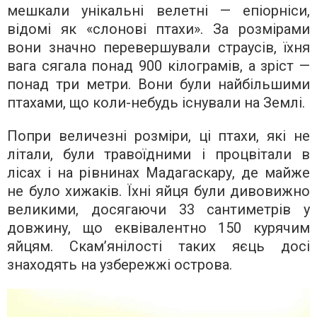
мешкали унікальні велетні — епіорніси,
відомі як «слонові птахи». За розмірами
вони значно перевершували страусів, їхня
вага сягала понад 900 кілограмів, а зріст —
понад три метри. Вони були найбільшими
птахами, що коли-небудь існували на Землі.
Попри величезні розміри, ці птахи, які не
літали, були травоїдними і процвітали в
лісах і на рівнинах Мадагаскару, де майже
не було хижаків. Їхні яйця були дивовижно
великими, досягаючи 33 сантиметрів у
довжину, що еквівалентно 150 курячим
яйцям. Скам’янілості таких яєць досі
знаходять на узбережжі острова.