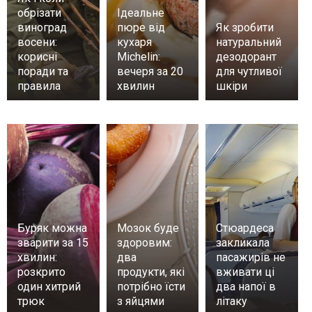
обрізати
Ідеальне
виноград
пюре від
Як зробити
восени:
кухаря
натуральний
корисні
Michelin:
дезодорант
поради та
вечеря за 20
для чутливої
правила
хвилин
шкіри
Буряк можна
Мозок буде
Стюардеса
зварити за 15
здоровим:
закликала
хвилин:
два
пасажирів не
розкрито
продукти, які
вживати ці
один хитрий
потрібно їсти
два напої в
трюк
з яйцями
літаку