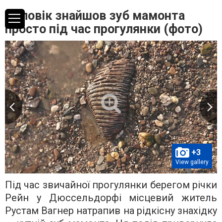
Чоловік знайшов зуб мамонта
просто під час прогулянки (фото)
+3
View gallery
Під час звичайної прогулянки берегом річки
Рейн у Дюссельдорфі місцевий житель
Рустам Вагнер натрапив на рідкісну знахідку