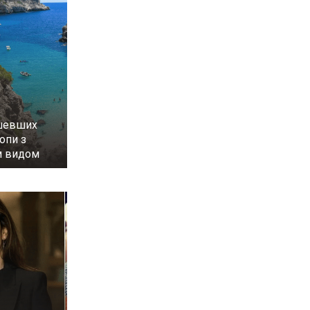
ешевших
опи з
м видом