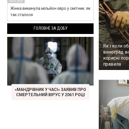
4:07 pm
Жінка викинула мільйон євро у смітник: як
так сталося
ГОЛОВНЕ ЗА ДОБУ
Як і коли об
виноград в
корисні пор
правила
«МАНДРІВНИК У ЧАСІ» ЗАЯВИВ ПРО
СМЕРТЕЛЬНИЙ ВІРУС У 2061 РОЦІ