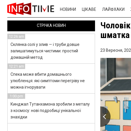
НОВИНИ
ЦІКАВЕ
ЛАЙФХАКИ
Чоловік
СТРІЧКА НОВИН
шматка 
12:26 am
Склянка солі у злив — і труби довше
23 Вересня, 202
залишатимуться чистими: простий
домашній метод
12:21 am
Спека може вбити домашнього
улюбленця: які симптоми перегріву не
можна ігнорувати
1:00 pm
Кинджал Тутанхамона зробили з металу
з космосу: нові подробиці унікальної
знахідки