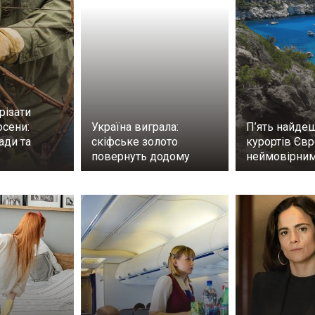
різати
осени:
Україна виграла:
П’ять найд
ади та
скіфське золото
курортів Євр
повернуть додому
неймовірни