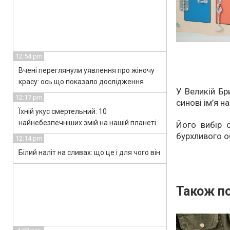
12:54 pm
Вчені переглянули уявлення про жіночу
красу: ось що показало дослідження
У Великій Бр
12:17 pm
синові ім’я н
Їхній укус смертельний: 10
найнебезпечніших змій на нашій планеті
Його вибір 
бурхливого о
12:14 pm
Білий наліт на сливах: що це і для чого він
Також по