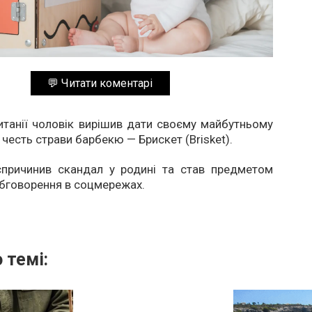
💬 Читати коментарі
итанії чоловік вирішив дати своєму майбутньому
а честь страви барбекю — Брискет (Brisket).
спричинив скандал у родині та став предметом
бговорення в соцмережах.
 темі: