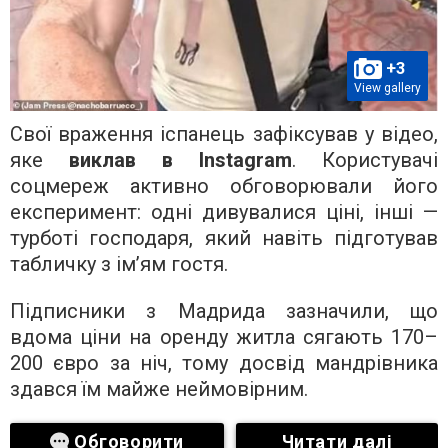
+3
View gallery
Свої враження іспанець зафіксував у відео,
яке
виклав в Instagram
. Користувачі
соцмереж активно обговорювали його
експеримент: одні дивувалися ціні, інші —
турботі господаря, який навіть підготував
табличку з ім’ям гостя.
Підписники з Мадрида зазначили, що
вдома ціни на оренду житла сягають 170–
200 євро за ніч, тому досвід мандрівника
здався їм майже неймовірним.
Обговорити
Читати далі