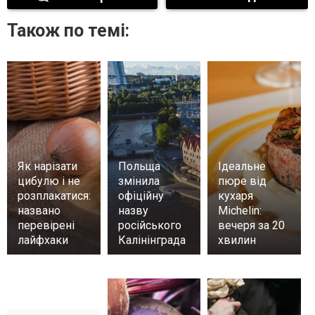
Також по темі:
Як нарізати
Польща
Ідеальне
цибулю і не
змінила
пюре від
розплакатися:
офіційну
кухаря
названо
назву
Michelin:
перевірені
російського
вечеря за 20
лайфхаки
Калінінграда
хвилин