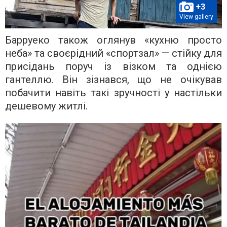
+3
View gallery
Барруеко також оглянув «кухню просто
неба» та своєрідний «спортзал» — стійку для
присідань поруч із візком та однією
гантеллю. Він зізнався, що не очікував
побачити навіть такі зручності у настільки
дешевому житлі.