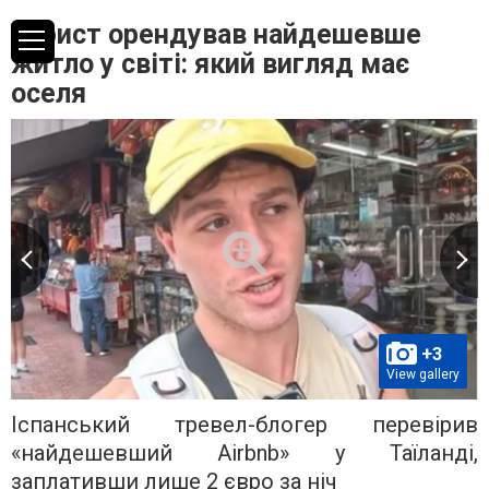
Турист орендував найдешевше
житло у світі: який вигляд має
оселя
+3
View gallery
Іспанський тревел-блогер перевірив
«найдешевший Airbnb» у Таїланді,
заплативши лише 2 євро за ніч