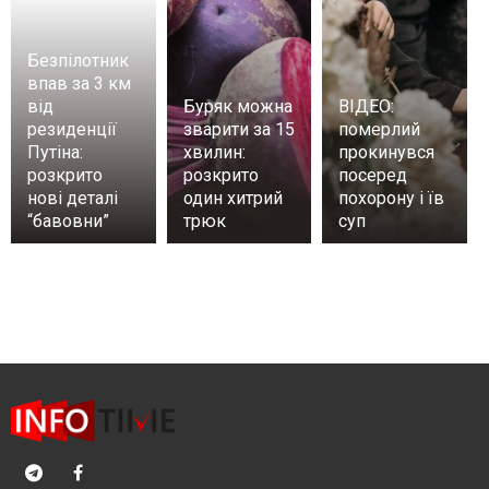
Безпілотник
впав за 3 км
від
Буряк можна
ВІДЕО:
резиденції
зварити за 15
померлий
Путіна:
хвилин:
прокинувся
розкрито
розкрито
посеред
нові деталі
один хитрий
похорону і їв
“бавовни”
трюк
суп