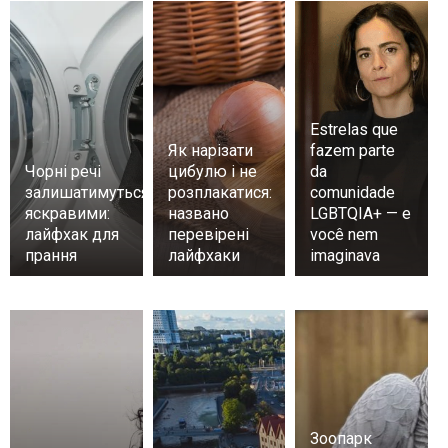
Estrelas que
Як нарізати
fazem parte
Чорні речі
цибулю і не
da
залишатимуться
розплакатися:
comunidade
яскравими:
названо
LGBTQIA+ — e
лайфхак для
перевірені
você nem
прання
лайфхаки
imaginava
Зоопарк