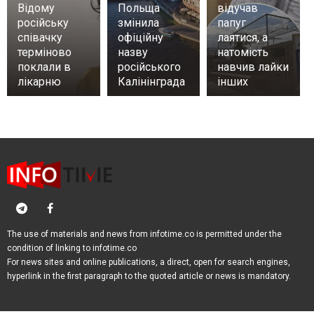
Відому
Польща
відучав
російську
змінила
папуг
співачку
офіційну
лаятися, а
терміново
назву
натомість
поклали в
російського
навчив лайки
лікарню
Калінінграда
інших
The use of materials and news from infotime.co is permitted under the
condition of linking to infotime.co
For news sites and online publications, a direct, open for search engines,
hyperlink in the first paragraph to the quoted article or news is mandatory.