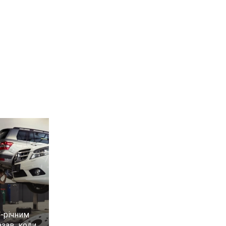
6-річним
зав, коли