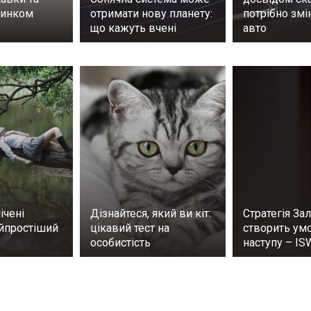
чинком
отримати нову планету:
потрібно зм
що кажуть вчені
авто
ічені
Дізнайтеся, який ви кіт:
Стратегія За
айпростіший
цікавий тест на
створить ум
особистість
наступу – IS