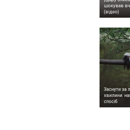
шокував в
(відео)
Заснути за л
хвилини: н
спосіб