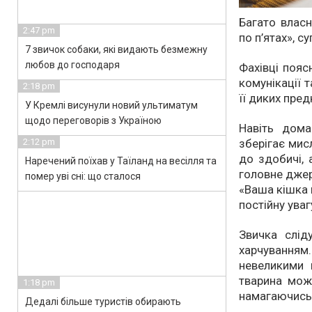
Багато власн
2:47 pm
по п’ятах», 
7 звичок собаки, які видають безмежну
любов до господаря
Фахівці поя
комунікації 
2:18 pm
її диких пред
У Кремлі висунули новий ультиматум
щодо переговорів з Україною
Навіть дома
2:12 pm
зберігає мис
до здобичі,
Наречений поїхав у Таїланд на весілля та
головне джер
помер уві сні: що сталося
«Ваша кішка 
постійну уваг
Звичка слід
харчуванням.
невеликими 
тварина може
1:18 pm
намагаючись 
Дедалі більше туристів обирають