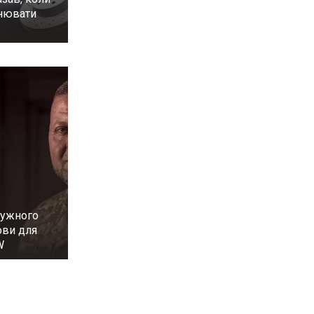
інювати
лужного
ови для
W