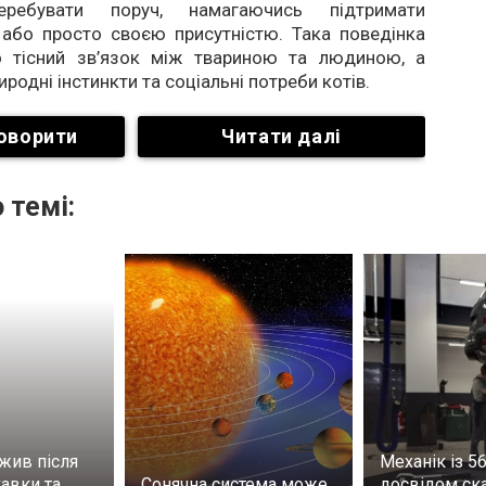
еребувати поруч, намагаючись підтримати
 або просто своєю присутністю. Така поведінка
о тісний зв’язок між твариною та людиною, а
родні інстинкти та соціальні потреби котів.
оворити
Читати далі
 темі:
жив після
Механік із 5
авки та
Сонячна система може
досвідом ска