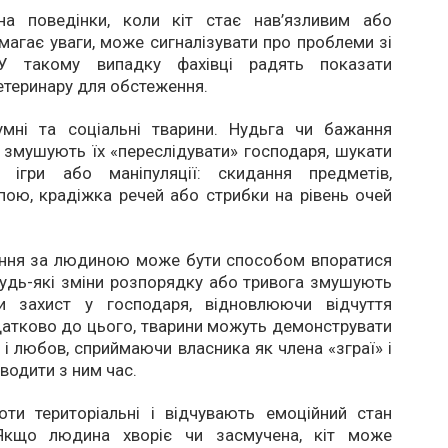
на поведінки, коли кіт стає нав’язливим або
магає уваги, може сигналізувати про проблеми зі
 У такому випадку фахівці радять показати
теринару для обстеження.
мні та соціальні тварини. Нудьга чи бажання
змушують їх «переслідувати» господаря, шукати
 ігри або маніпуляції: скидання предметів,
ою, крадіжка речей або стрибки на рівень очей
ння за людиною може бути способом впоратися
Будь-які зміни розпорядку або тривога змушують
и захист у господаря, відновлюючи відчуття
атково до цього, тварини можуть демонструвати
ь і любов, сприймаючи власника як члена «зграї» і
одити з ним час.
оти територіальні і відчувають емоційний стан
 Якщо людина хворіє чи засмучена, кіт може