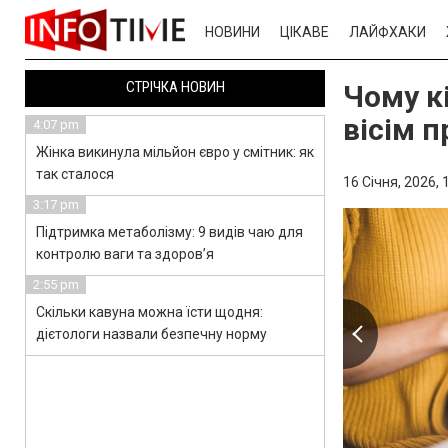
НОВИНИ
ЦІКАВЕ
ЛАЙФХАКИ
СТРІЧКА НОВИН
Чому кі
вісім 
4:07 pm
Жінка викинула мільйон євро у смітник: як
так сталося
16 Січня, 2026,
3:17 pm
Підтримка метаболізму: 9 видів чаю для
контролю ваги та здоров’я
2:55 pm
Скільки кавуна можна їсти щодня:
дієтологи назвали безпечну норму