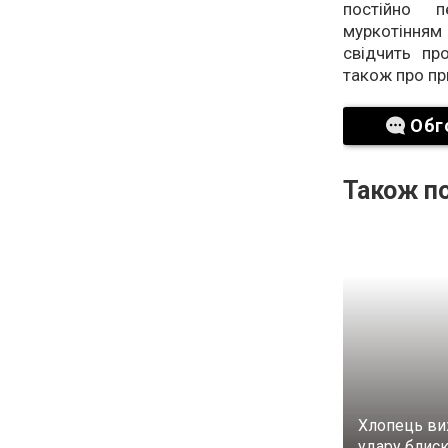
постійно п
муркотінням
свідчить пр
також про при
Обг
Також по
Хлопець ви
удару блиск