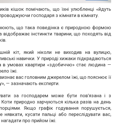
иків кішок помічають, що їхні улюбленці «йдуть
супроводжуючи господаря з кімнати в кімнату.
снюють, що така поведінка є природною формою
та відображає інстинкти тварини, що походять від
ків.
шній кіт, який ніколи не виходив на вулицю,
ливські навички. У природі хижаки підкрадаються
 а в умовах квартири «здобиччю» стає людина —
ело їжі.
визнає вас головним джерелом їжі, що пояснює її
у», — зазначають експерти.
увати за господарем може бути пов’язана і з
 Коти природно харчуються кілька разів на день
порціями. Якщо графік годування порушується,
 нявкати, кусати пальці або переслідувати вас,
нагадати про прийом їжі.