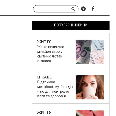
ПОПУЛЯРНІ НОВИНИ
ЖИТТЯ
Жінка викинула
мільйон євро у
смітник: як так
сталося
ЦІКАВЕ
Підтримка
метаболізму: 9 видів
чаю для контролю
ваги та здоров’я
ЖИТТЯ