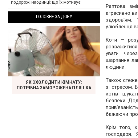
подорожі наодинці: що їх мотивує
Раптова змі
агресивно ви
ГОЛОВНЕ ЗА ДОБУ
здоров’ям.
улюбленця ве
Коти — розу
розважитися 
уваги через
шарпання лап
людини.
Також стеже
ЯК ОХОЛОДИТИ КІМНАТУ:
зі стресом. 
ПОТРІБНА ЗАМОРОЖЕНА ПЛЯШКА
котів шукат
безпеки. Дод
прив’язаніст
бажаючи пров
Крім того, к
господаря.