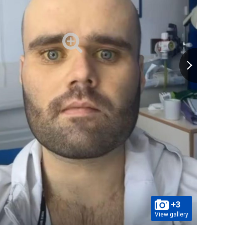
+3
View gallery