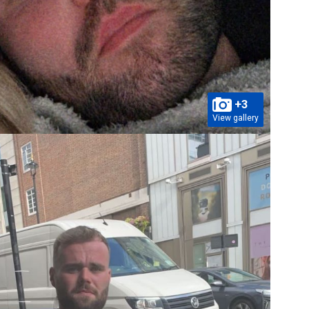
+3
View gallery