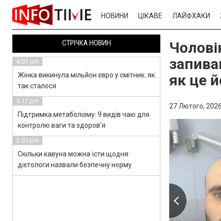
НОВИНИ
ЦІКАВЕ
ЛАЙФХАКИ
СТРІЧКА НОВИН
Чолові
запива
4:07 pm
Жінка викинула мільйон євро у смітник: як
як це 
так сталося
3:17 pm
27 Лютого, 2026
Підтримка метаболізму: 9 видів чаю для
контролю ваги та здоров’я
2:55 pm
Скільки кавуна можна їсти щодня:
дієтологи назвали безпечну норму