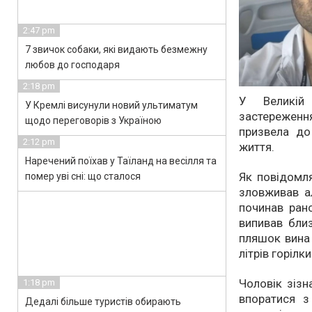
2:47 pm
7 звичок собаки, які видають безмежну
любов до господаря
2:18 pm
У Великій 
У Кремлі висунули новий ультиматум
застереження
щодо переговорів з Україною
призвела до
2:12 pm
життя.
Наречений поїхав у Таїланд на весілля та
Як повідомля
помер уві сні: що сталося
зловживав а
починав рано
випивав близ
пляшок вина 
літрів горілк
Чоловік зіз
1:18 pm
впоратися з
Дедалі більше туристів обирають