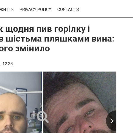
ЖИТТЯ
PRIVACY POLICY
CONTACTS
к щодня пив горілку і
в шістьма пляшками вина:
його змінило
,
12:38