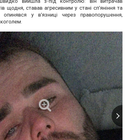
швидко вийшла з-під контролю: він витрачав
ів щодня, ставав агресивним у стані сп’яніння та
в опинявся у в’язниці через правопорушення,
лкоголем.