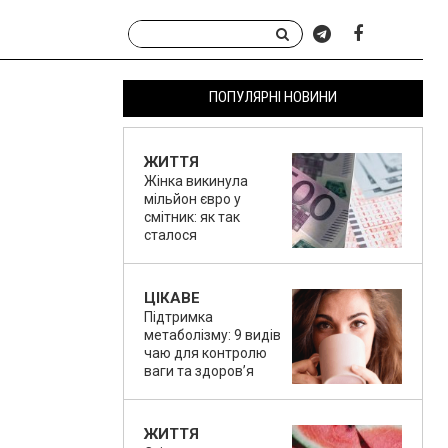
ПОПУЛЯРНІ НОВИНИ
ЖИТТЯ
Жінка викинула
мільйон євро у
смітник: як так
сталося
ЦІКАВЕ
Підтримка
метаболізму: 9 видів
чаю для контролю
ваги та здоров’я
ЖИТТЯ