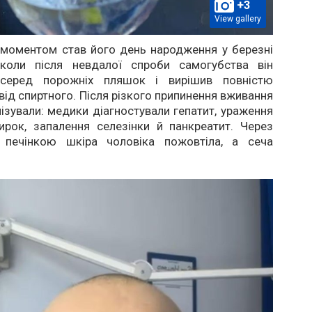
+3
View gallery
моментом став його день народження у березні
коли після невдалої спроби самогубства він
 серед порожніх пляшок і вирішив повністю
від спиртного. Після різкого припинення вживання
лізували: медики діагностували гепатит, ураження
ирок, запалення селезінки й панкреатит. Через
 печінкою шкіра чоловіка пожовтіла, а сеча