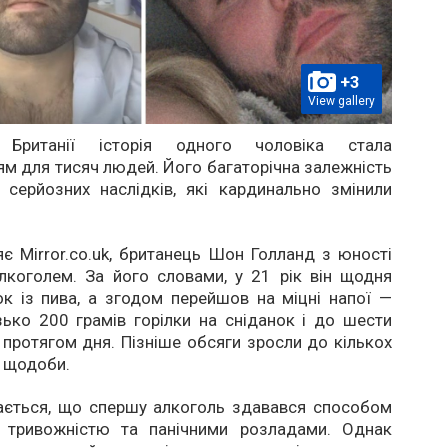
+3
View gallery
Британії історія одного чоловіка стала
м для тисяч людей. Його багаторічна залежність
 серйозних наслідків, які кардинально змінили
є Mirror.co.uk, британець Шон Голланд з юності
лкоголем. За його словами, у 21 рік він щодня
к із пива, а згодом перейшов на міцні напої —
ько 200 грамів горілки на сніданок і до шести
протягом дня. Пізніше обсяги зросли до кількох
и щодоби.
нається, що спершу алкоголь здавався способом
 тривожністю та панічними розладами. Однак