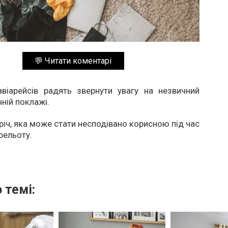
💬 Читати коментарі
віарейсів радять звернути увагу на незвичний
чній поклажі.
річ, яка може стати несподівано корисною під час
рельоту.
 темі: