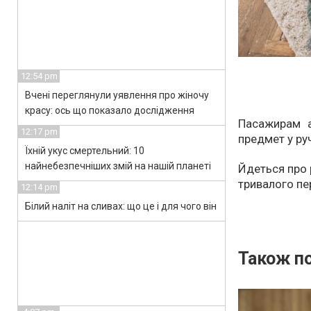
12:54 pm
Вчені переглянули уявлення про жіночу
красу: ось що показало дослідження
Пасажирам а
12:17 pm
предмет у ру
Їхній укус смертельний: 10
найнебезпечніших змій на нашій планеті
Йдеться про 
тривалого пе
12:14 pm
Білий наліт на сливах: що це і для чого він
Також по