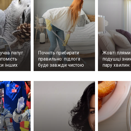
учав папуг
Почніть прибирати
Жовті плями
атомість
правильно: підлога
подушці зник
ки інших
буде завжди чистою
пару хвилин: