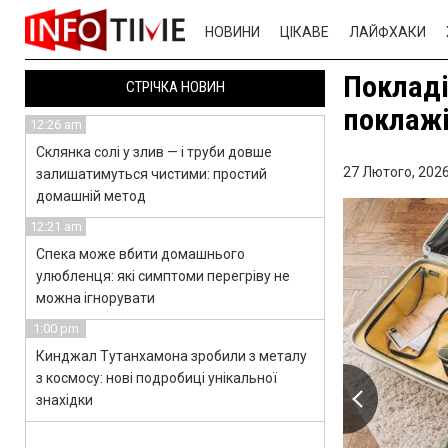
НОВИНИ
ЦІКАВЕ
ЛАЙФХАКИ
Покладі
СТРІЧКА НОВИН
поклажі
12:26 am
Склянка солі у злив — і труби довше
27 Лютого, 2026
залишатимуться чистими: простий
домашній метод
12:21 am
Спека може вбити домашнього
улюбленця: які симптоми перегріву не
можна ігнорувати
1:00 pm
Кинджал Тутанхамона зробили з металу
з космосу: нові подробиці унікальної
знахідки