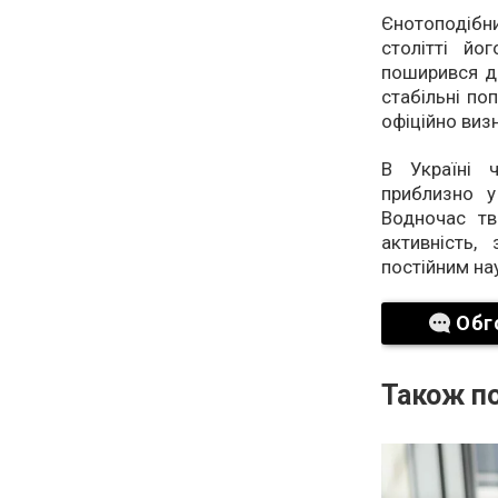
Єнотоподібн
столітті й
поширився д
стабільні поп
офіційно виз
В Україні 
приблизно у
Водночас тв
активність,
постійним на
Обг
Також по