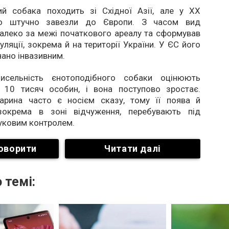
ий собака походить зі Східної Азії, але у ХХ
ого штучно завезли до Європи. З часом вид
алеко за межі початкового ареалу та сформував
уляції, зокрема й на території України. У ЄС його
нано інвазивним.
чисельність єнотоподібного собаки оцінюють
 10 тисяч особин, і вона поступово зростає.
арина часто є носієм сказу, тому її поява й
 зокрема в зоні відчуження, перебувають під
уковим контролем.
оворити
Читати далі
 темі: