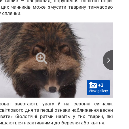
ій вплив — наприклад, порушення спокою нори.
з цих чинників може змусити тварину тимчасово
у сплячки.
+3
View gallery
овці звертають увагу й на сезонні сигнали.
вітлового дня та перші ознаки наближення весни
ати» біологічні ритми навіть у тих тварин, які
ишаються неактивними до березня або квітня.