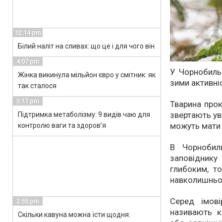
12:14 pm
Білий наліт на сливах: що це і для чого він
4:07 pm
У Чорнобильс
Жінка викинула мільйон євро у смітник: як
зими активні
так сталося
3:17 pm
Тварина прок
звертають ув
Підтримка метаболізму: 9 видів чаю для
можуть мати 
контролю ваги та здоров’я
В Чорнобиль
заповіднику
глибоким, то
навколишньо
Серед імов
2:55 pm
називають к
Скільки кавуна можна їсти щодня: