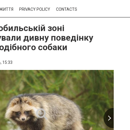
ЖИТТЯ
PRIVACY POLICY
CONTACTS
обильській зоні
ували дивну поведінку
одібного собаки
,
15:33