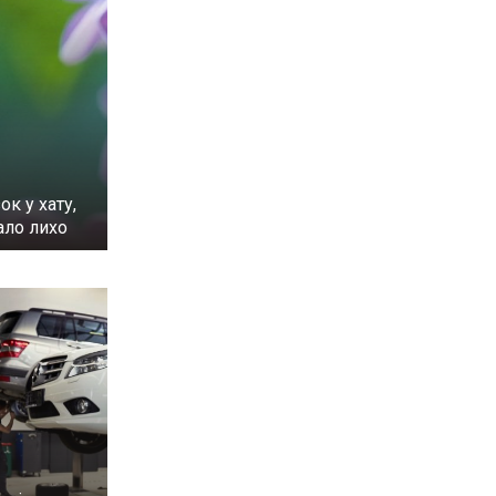
ок у хату,
ало лихо