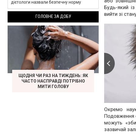
або зовнішн
дієтологи назвали безпечну норму
Будь-який і
вийти зі стан
ГОЛОВНЕ ЗА ДОБУ
ЩОДНЯ ЧИ РАЗ НА ТИЖДЕНЬ: ЯК
ЧАСТО НАСПРАВДІ ПОТРІБНО
МИТИ ГОЛОВУ
Окремо наук
Подовження с
можуть «збив
зазвичай зал