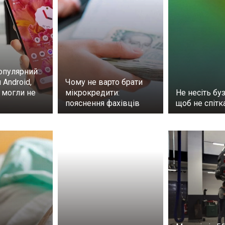
опулярний
 Android,
Чому не варто брати
 могли не
мікрокредити:
Не несіть буз
пояснення фахівців
щоб не спітк