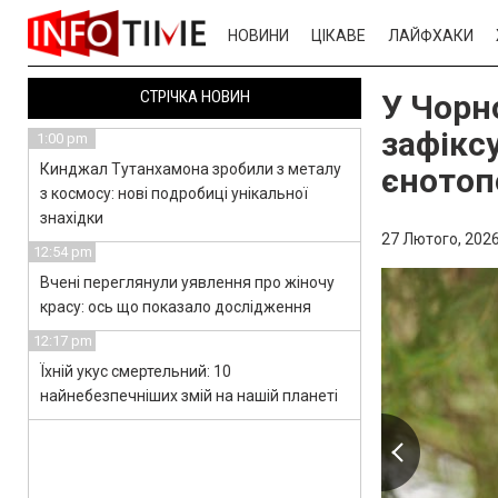
НОВИНИ
ЦІКАВЕ
ЛАЙФХАКИ
СТРІЧКА НОВИН
У Чорн
зафікс
1:00 pm
Кинджал Тутанхамона зробили з металу
єнотоп
з космосу: нові подробиці унікальної
знахідки
27 Лютого, 2026
12:54 pm
Вчені переглянули уявлення про жіночу
красу: ось що показало дослідження
12:17 pm
Їхній укус смертельний: 10
найнебезпечніших змій на нашій планеті