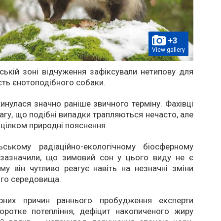
+3
View gallery
ькій зоні відчуження зафіксували нетипову для
сть єнотоподібного собаки.
инулася значно раніше звичного терміну. Фахівці
агу, що подібні випадки трапляються нечасто, але
цілком природні пояснення.
ському радіаційно-екологічному біосферному
 зазначили, що зимовий сон у цього виду не є
му він чутливо реагує навіть на незначні зміни
го середовища.
ірних причин раннього пробудження експерти
оротке потепління, дефіцит накопиченого жиру