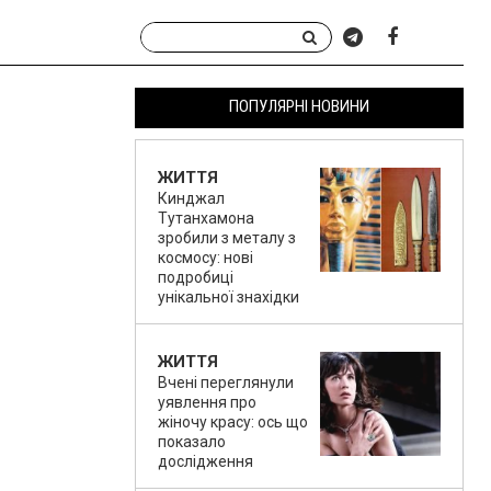
ПОПУЛЯРНІ НОВИНИ
ЖИТТЯ
Кинджал
Тутанхамона
зробили з металу з
космосу: нові
подробиці
унікальної знахідки
ЖИТТЯ
Вчені переглянули
уявлення про
жіночу красу: ось що
показало
дослідження