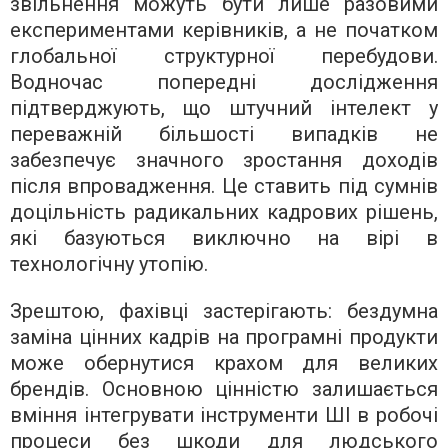
звільнення можуть бути лише разовими
експериментами керівників, а не початком
глобальної структурної перебудови.
Водночас попередні дослідження
підтверджують, що штучний інтелект у
переважній більшості випадків не
забезпечує значного зростання доходів
після впровадження. Це ставить під сумнів
доцільність радикальних кадрових рішень,
які базуються виключно на вірі в
технологічну утопію.
Зрештою, фахівці застерігають: бездумна
заміна цінних кадрів на програмні продукти
може обернутися крахом для великих
брендів. Основною цінністю залишається
вміння інтегрувати інструменти ШІ в робочі
процеси без шкоди для людського