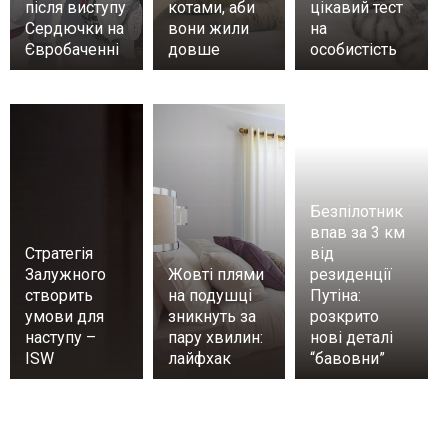
після виступу
котами, аби
цікавий тест
Сердючки на
вони жили
на
Євробаченні
довше
особистість
Безпілотник
впав за 3 км
Стратегія
від
Залужного
Жовті плями
резиденції
створить
на подушці
Путіна:
умови для
зникнуть за
розкрито
наступу –
пару хвилин:
нові деталі
ISW
лайфхак
“бавовни”