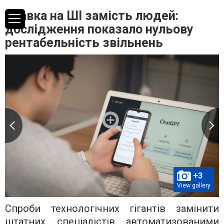
Ставка на ШІ замість людей:
дослідження показало нульову
рентабельність звільнень
+3
View gallery
Спроби технологічних гігантів замінити
штатних спеціалістів автоматизованими