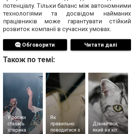
потенціалу. Тільки баланс між автономними
технологіями та досвідом найманих
працівників може гарантувати стійкий
розвиток компанії в сучасних умовах.
Обговорити
Читати далі
Також по темі:
У росіян
Як
сталась
правильно
Дізнайтеся,
істерика
поводитися з
який ви кіт: