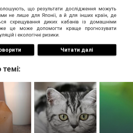
голошують, що результати дослідження можуть
ми не лише для Японії, а й для інших країн, де
ться схрещування диких кабанів із домашніми
дже це може допомогти краще прогнозувати
ляцій і екологічні ризики.
оворити
Читати далі
 темі: