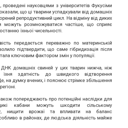
 проведені науковцями з університетів Фукусіми
 показали, що ці тварини успадкували від домашніх
орений репродуктивний цикл. На відміну від диких
ни можуть розмножуватися частіше, що сприяє
станню їхньої чисельності.
вість передається переважно по материнській
зволило підтвердити, що саме гібридизація після
тала ключовим фактором змін у популяції.
 ДНК домашніх свиней у цих тварин нижча, ніж
я, їхня здатність до швидкого відтворення
Це, на думку вчених, і пояснює стрімке збільшення
регіоні.
акож попереджають про потенційні наслідки для
 дикі кабани можуть шкодити сільському
ву, нищити врожаї та впливати на баланс
собливо в районах, де людська діяльність майже