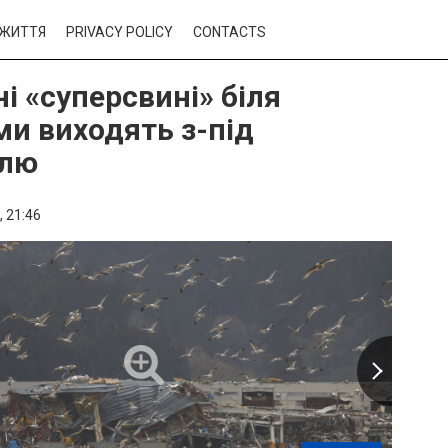
ЖИТТЯ
PRIVACY POLICY
CONTACTS
і «суперсвині» біля
ми виходять з-під
олю
,
21:46