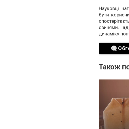
Науковці на
бути корисни
спостерігає
свинями, а
динаміку попу
Обг
Також по