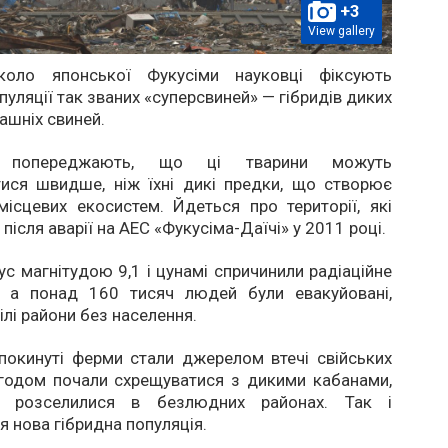
+3
View gallery
коло японської Фукусіми науковці фіксують
пуляції так званих «суперсвиней» — гібридів диких
ашніх свиней.
и попереджають, що ці тварини можуть
ися швидше, ніж їхні дикі предки, що створює
ісцевих екосистем. Йдеться про території, які
ісля аварії на АЕС «Фукусіма-Даїчі» у 2011 році.
ус магнітудою 9,1 і цунамі спричинили радіаційне
, а понад 160 тисяч людей були евакуйовані,
лі райони без населення.
покинуті ферми стали джерелом втечі свійських
згодом почали схрещуватися з дикими кабанами,
 розселилися в безлюдних районах. Так і
 нова гібридна популяція.