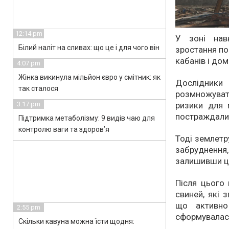
12:14 pm
У зоні нав
Білий наліт на сливах: що це і для чого він
зростання по
кабанів і дом
4:07 pm
Жінка викинула мільйон євро у смітник: як
Дослідник
так сталося
розмножуват
ризики для м
3:17 pm
постраждали п
Підтримка метаболізму: 9 видів чаю для
контролю ваги та здоров’я
Тоді землетр
забруднення
залишивши ці
Після цього 
свиней, які 
що активно
2:55 pm
сформувалася
Скільки кавуна можна їсти щодня: