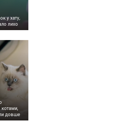
ок у хату,
ало лихо
о
 котами,
ли довше