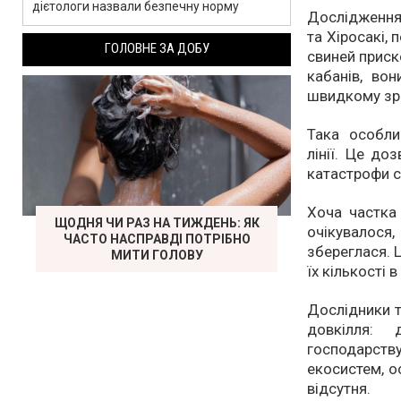
дієтологи назвали безпечну норму
Дослідження,
та Хіросакі,
ГОЛОВНЕ ЗА ДОБУ
свиней приск
кабанів, во
швидкому зро
Така особли
лінії. Це до
катастрофи с
Хоча частка
ЩОДНЯ ЧИ РАЗ НА ТИЖДЕНЬ: ЯК
очікувалос
ЧАСТО НАСПРАВДІ ПОТРІБНО
збереглася. 
МИТИ ГОЛОВУ
їх кількості в 
Дослідники т
довкілля:
господарст
екосистем, о
відсутня.