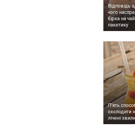
Відповідь з
чого наспра
бірка на ча
пакетику
П’ять спосо
охолодити н
лічені хвил