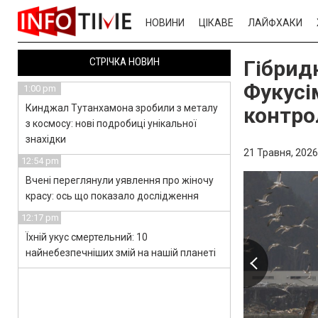
НОВИНИ
ЦІКАВЕ
ЛАЙФХАКИ
СТРІЧКА НОВИН
Гібридн
Фукусі
1:00 pm
Кинджал Тутанхамона зробили з металу
контр
з космосу: нові подробиці унікальної
знахідки
21 Травня, 2026
12:54 pm
Вчені переглянули уявлення про жіночу
красу: ось що показало дослідження
12:17 pm
Їхній укус смертельний: 10
найнебезпечніших змій на нашій планеті