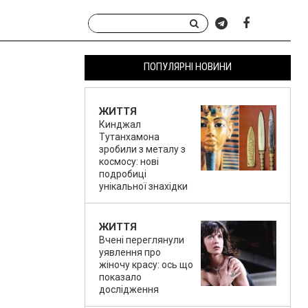
ПОПУЛЯРНІ НОВИНИ
ЖИТТЯ
Кинджал
Тутанхамона
зробили з металу з
космосу: нові
подробиці
унікальної знахідки
ЖИТТЯ
Вчені переглянули
уявлення про
жіночу красу: ось що
показало
дослідження