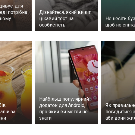
дивує: для
вді потрібна
Дізнайтеся, який ви кіт:
йному
цікавий тест на
Не несіть буз
особистість
щоб не спітк
Найбільш популярний
бів
додаток для Android,
Як правильн
апій за
про який ви могли не
поводитися з
ини
знати
аби вони жи