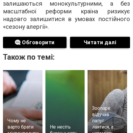
залишаються монокультурними, а без
масштабної реформи країна ризикує
надовго залишитися в умовах постійного
«сезону алергії».
Обговорити
Читати далі
Також по темі:
Зоопарк
відучав
Чому не
папуг
варто брати
Не несіть
лаятися, а