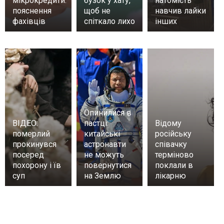
мікрокредити:
бузок у хату,
натомість
пояснення
щоб не
навчив лайки
фахівців
спіткало лихо
інших
Опинилися в
ВІДЕО:
пастці:
Відому
померлий
китайські
російську
прокинувся
астронавти
співачку
посеред
не можуть
терміново
похорону і їв
повернутися
поклали в
суп
на Землю
лікарню