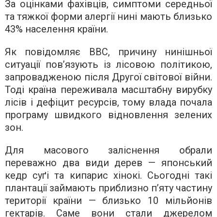
За оцінками фахівців, симптоми середньої
та тяжкої форми алергії нині мають близько
43% населення країни.
Як повідомляє BBC, причину нинішньої
ситуації пов’язують із лісовою політикою,
запровадженою після Другої світової війни.
Тоді країна переживала масштабну вирубку
лісів і дефіцит ресурсів, тому влада почала
програму швидкого відновлення зелених
зон.
Для масового заліснення обрали
переважно два види дерев — японський
кедр суґі та кипарис хінокі. Сьогодні такі
плантації займають приблизно п’яту частину
території країни — близько 10 мільйонів
гектарів. Саме вони стали джерелом