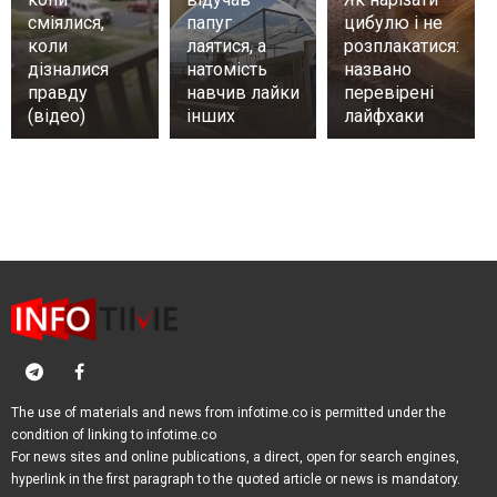
сміялися,
папуг
цибулю і не
коли
лаятися, а
розплакатися:
дізналися
натомість
названо
правду
навчив лайки
перевірені
(відео)
інших
лайфхаки
The use of materials and news from infotime.co is permitted under the
condition of linking to infotime.co
For news sites and online publications, a direct, open for search engines,
hyperlink in the first paragraph to the quoted article or news is mandatory.