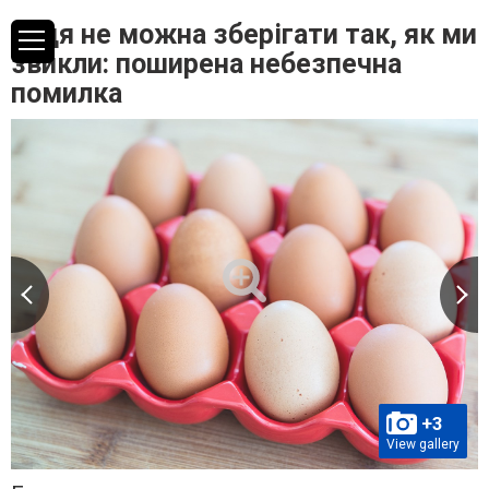
Яйця не можна зберігати так, як ми
звикли: поширена небезпечна
помилка
+3
View gallery