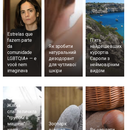
Estrelas que
fazem parte
П’ять
da
Як зробити
найдешевших
comunidade
натуральний
курортів
LGBTQIA+ — e
дезодорант
Європи з
você nem
для чутливої
неймовірним
imaginava
шкіри
видом
Жінка
спантеличила
“трупом в
машині”:
Зоопарк
копи
відучав
Як нарізати