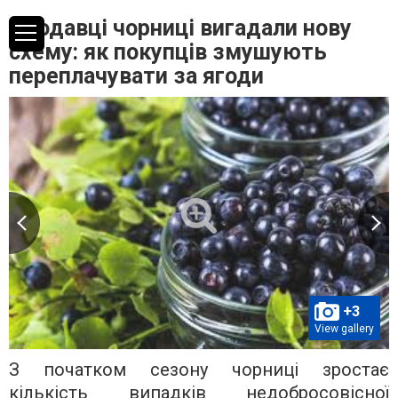
Продавці чорниці вигадали нову
схему: як покупців змушують
переплачувати за ягоди
+3
View gallery
З початком сезону чорниці зростає
кількість випадків недобросовісної