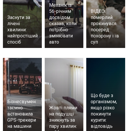
Механік із
56-річним
ВІДЕО:
Заснути за
досвідом
померлий
лічені
сказав, коли
прокинувся
хвилини:
потрібно
посеред
найпростіший
змінювати
похорону і їв
спосіб
авто
суп
Що буде з
Бізнесвумен
організмом,
таємно
Жовті плями
якщо різко
встановила
на подушці
покинути
GPS-трекери
зникнуть за
курити:
на машини
пару хвилин:
відповідь