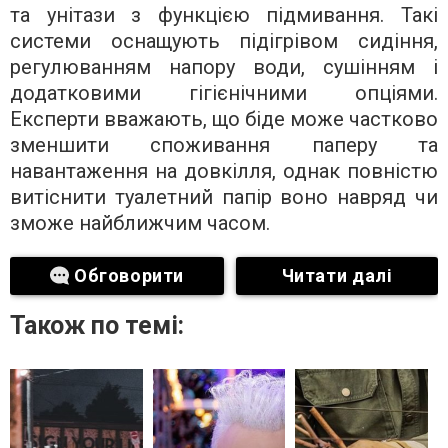
та унітази з функцією підмивання. Такі
системи оснащують підігрівом сидіння,
регулюванням напору води, сушінням і
додатковими гігієнічними опціями.
Експерти вважають, що біде може частково
зменшити споживання паперу та
навантаження на довкілля, однак повністю
витіснити туалетний папір воно навряд чи
зможе найближчим часом.
Обговорити
Читати далі
Також по темі: