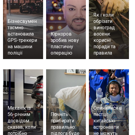
Як і коли
Бізнесвумен
обрізати
таємно
виноград
встановила
Кіркоров
восени:
GPS-трекери
зробив нову
корисні
на машини
пластичну
поради та
поліції
операцію
правила
Механік із
Опинилися в
56-річним
Почніть
пастці:
досвідом
прибирати
китайські
сказав, коли
правильно:
астронавти
потрібно
підлога буде
не можуть