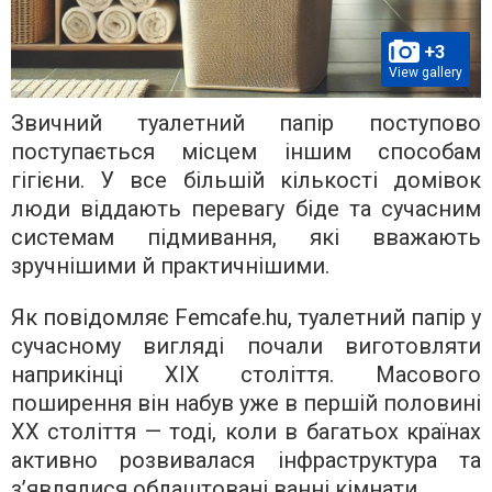
+3
View gallery
Звичний туалетний папір поступово
поступається місцем іншим способам
гігієни. У все більшій кількості домівок
люди віддають перевагу біде та сучасним
системам підмивання, які вважають
зручнішими й практичнішими.
Як повідомляє Femcafe.hu, туалетний папір у
сучасному вигляді почали виготовляти
наприкінці ХІХ століття. Масового
поширення він набув уже в першій половині
ХХ століття — тоді, коли в багатьох країнах
активно розвивалася інфраструктура та
з’являлися облаштовані ванні кімнати.