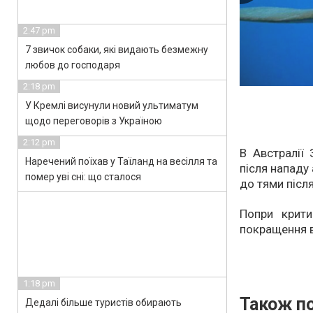
2:47 pm
7 звичок собаки, які видають безмежну
любов до господаря
2:18 pm
У Кремлі висунули новий ультиматум
щодо переговорів з Україною
2:12 pm
В Австралії 
Наречений поїхав у Таїланд на весілля та
після нападу
помер уві сні: що сталося
до тями післ
Попри крити
покращення в
1:18 pm
Також по
Дедалі більше туристів обирають