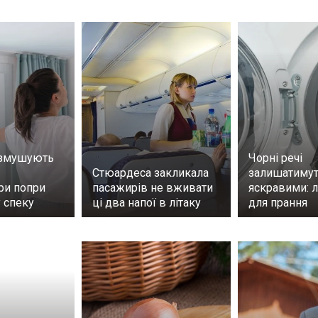
 змушують
Чорні речі
Стюардеса закликала
залишатимут
ри попри
пасажирів не вживати
яскравими: 
 спеку
ці два напої в літаку
для прання