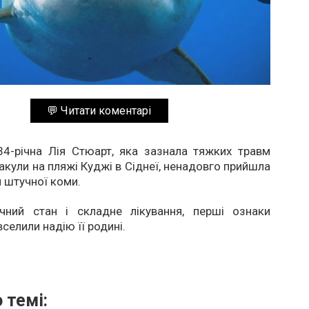
💬 Читати коментарі
34-річна Лія Стюарт, яка зазнала тяжких травм
 акули на пляжі Куджі в Сіднеї, ненадовго прийшла
я штучної коми.
чний стан і складне лікування, перші ознаки
селили надію її родині.
 темі: