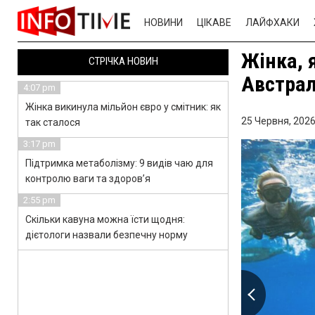
НОВИНИ
ЦІКАВЕ
ЛАЙФХАКИ
Жінка, 
СТРІЧКА НОВИН
Австрал
4:07 pm
Жінка викинула мільйон євро у смітник: як
25 Червня, 2026
так сталося
3:17 pm
Підтримка метаболізму: 9 видів чаю для
контролю ваги та здоров’я
2:55 pm
Скільки кавуна можна їсти щодня:
дієтологи назвали безпечну норму