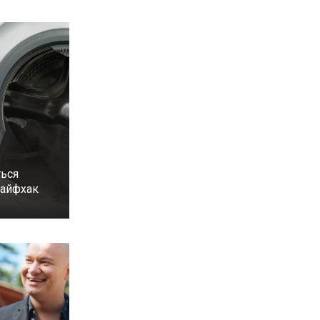
ься
лайфхак