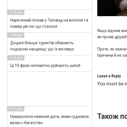
2:12 pm
Наречений поїхав у Таїланд на весілля та
помер уві сні: що сталося
Якщо вдома жив
1:18 pm
як прояв дружби
Дедалі більше туристів обирають
подорожі наодинці: що їх мотивує
Проте, як зазна
причини й не за
1:16 pm
Ці 10 фраз непомітно руйнують шлюб
Leave a Reply
You must be
l
2:11 pm
Також по
Нумерологи назвали дати, яким судилися
велич і багатство