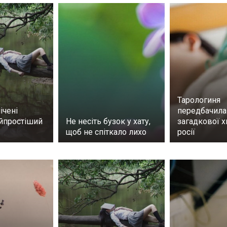
Тарологиня
ічені
передбачила
айпростіший
Не несіть бузок у хату,
загадкової х
щоб не спіткало лихо
росії