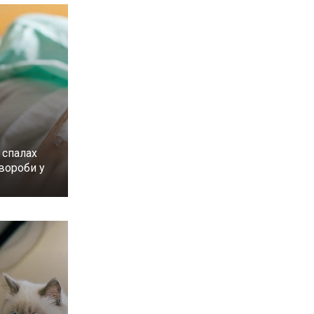
 спалах
вороби у