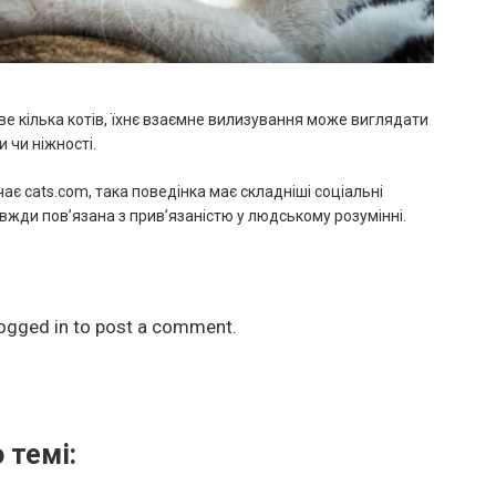
е кілька котів, їхнє взаємне вилизування може виглядати
 чи ніжності.
чає cats.com, така поведінка має складніші соціальні
вжди пов’язана з прив’язаністю у людському розумінні.
ogged in
to post a comment.
 темі: