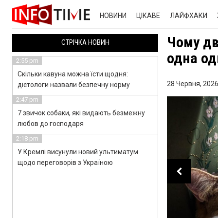
НОВИНИ
ЦІКАВЕ
ЛАЙФХАКИ
Чому дв
СТРІЧКА НОВИН
одна од
2:55 pm
Скільки кавуна можна їсти щодня:
28 Червня, 2026
дієтологи назвали безпечну норму
2:47 pm
7 звичок собаки, які видають безмежну
любов до господаря
2:18 pm
У Кремлі висунули новий ультиматум
щодо переговорів з Україною