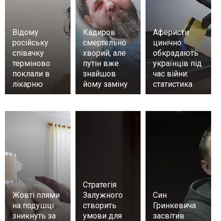
Відому
Кадиров
Аферисти
російську
смертельно
цинічно
співачку
хворий, але
обкрадають
терміново
путін вже
українців під
поклали в
знайшов
час війни:
лікарню
йому заміну
статистика
Стратегія
Жовті плями
Залужного
Син
на подушці
створить
Гринкевича
зникнуть за
умови для
засвітив