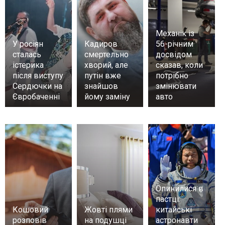
Механік із
У росіян
Кадиров
56-річним
сталась
смертельно
досвідом
істерика
хворий, але
сказав, коли
після виступу
путін вже
потрібно
Сердючки на
знайшов
змінювати
Євробаченні
йому заміну
авто
Опинилися в
пастці:
Кошовий
Жовті плями
китайські
розповів
на подушці
астронавти