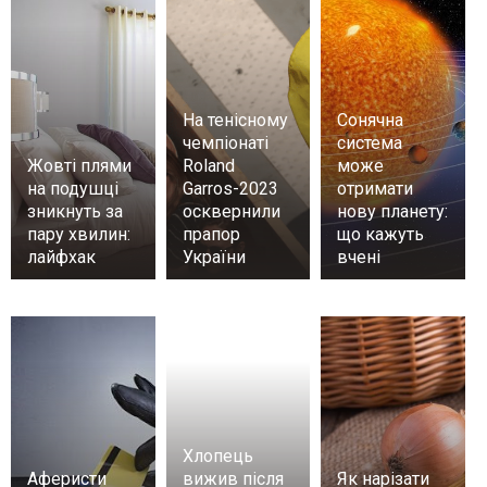
На тенісному
Сонячна
чемпіонаті
система
Жовті плями
Roland
може
на подушці
Garros-2023
отримати
зникнуть за
осквернили
нову планету:
пару хвилин:
прапор
що кажуть
лайфхак
України
вчені
Хлопець
Аферисти
вижив після
Як нарізати