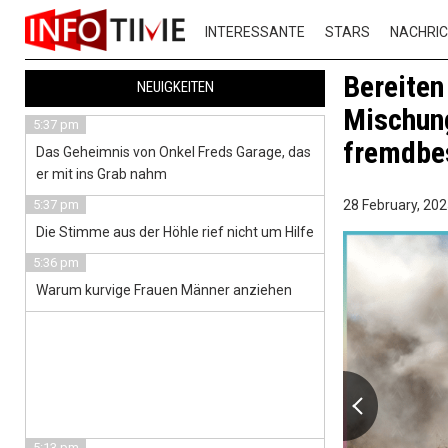
INTERESSANTE
STARS
NACHRI
Bereiten
NEUIGKEITEN
Mischung
5:37 pm
fremdbes
Das Geheimnis von Onkel Freds Garage, das
er mit ins Grab nahm
5:37 pm
28 February, 202
Die Stimme aus der Höhle rief nicht um Hilfe
5:36 pm
Warum kurvige Frauen Männer anziehen
5:13 pm