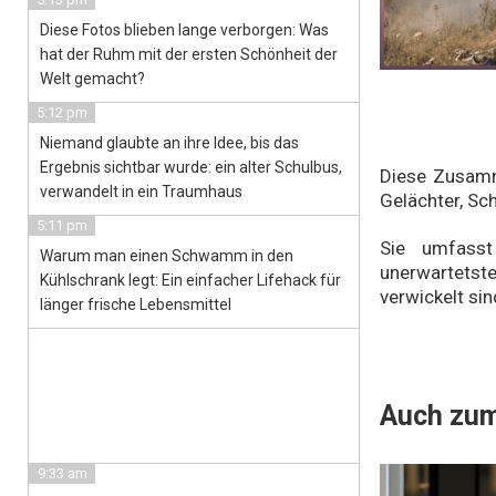
Diese Fotos blieben lange verborgen: Was
hat der Ruhm mit der ersten Schönheit der
Welt gemacht?
5:12 pm
Niemand glaubte an ihre Idee, bis das
Ergebnis sichtbar wurde: ein alter Schulbus,
Diese Zusamm
verwandelt in ein Traumhaus
Gelächter, Sc
5:11 pm
Sie umfasst
Warum man einen Schwamm in den
unerwartetste
Kühlschrank legt: Ein einfacher Lifehack für
verwickelt sin
länger frische Lebensmittel
Auch zum
9:33 am