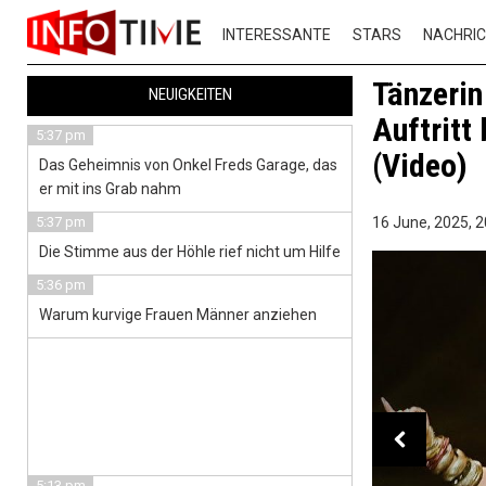
INTERESSANTE
STARS
NACHRI
Tänzerin
NEUIGKEITEN
Auftritt 
5:37 pm
(Video)
Das Geheimnis von Onkel Freds Garage, das
er mit ins Grab nahm
5:37 pm
16 June, 2025,
2
Die Stimme aus der Höhle rief nicht um Hilfe
5:36 pm
Warum kurvige Frauen Männer anziehen
5:13 pm