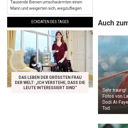
Tausende Bienen umschwärmten einen
Mann und weigerten sich, wegzufliegen
Auch zum
ECKDATEN DES TAGES
DAS LEBEN DER GRÖSSTEN FRAU D
ER WELT: „ICH VERSTEHE, DASS DIE L
EUTE INTERESSIERT SIND“
Sehr traurig!
Fotos von La
Dodi Al-Faye
Tod