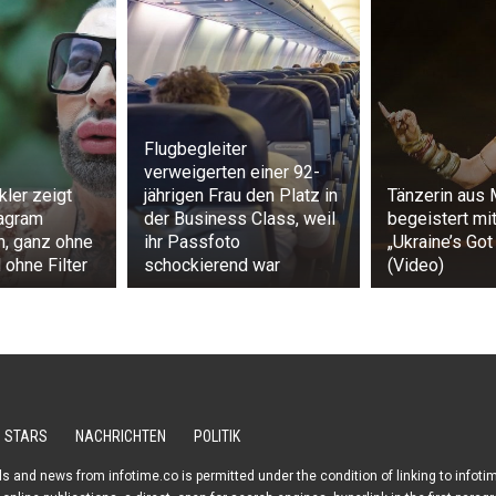
Flugbegleiter
verweigerten einer 92-
kler zeigt
jährigen Frau den Platz in
Tänzerin aus 
tagram
der Business Class, weil
begeistert mit
h, ganz ohne
ihr Passfoto
„Ukraine’s Got
ohne Filter
schockierend war
(Video)
STARS
NACHRICHTEN
POLITIK
s and news from infotime.co is permitted under the condition of linking to infoti