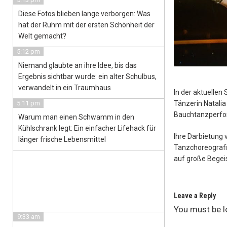
Diese Fotos blieben lange verborgen: Was
hat der Ruhm mit der ersten Schönheit der
Welt gemacht?
5:12 pm
Niemand glaubte an ihre Idee, bis das
Ergebnis sichtbar wurde: ein alter Schulbus,
verwandelt in ein Traumhaus
In der aktuellen
Tänzerin Natalia
5:11 pm
Bauchtanzperfo
Warum man einen Schwamm in den
Kühlschrank legt: Ein einfacher Lifehack für
Ihre Darbietung 
länger frische Lebensmittel
Tanzchoreografie
auf große Begei
Leave a Reply
You must be
l
9:33 am