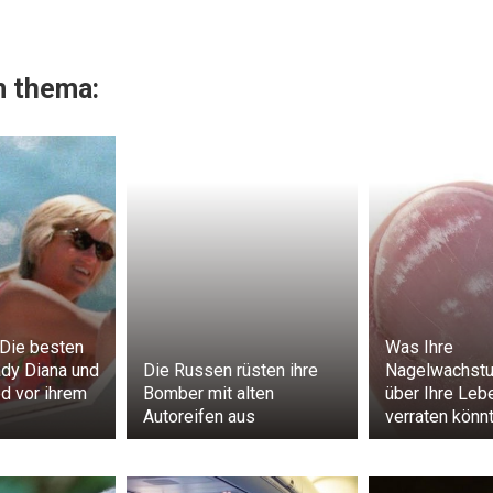
 thema:
 Die besten
Was Ihre
dy Diana und
Die Russen rüsten ihre
Nagelwachst
d vor ihrem
Bomber mit alten
über Ihre Leb
Autoreifen aus
verraten könn