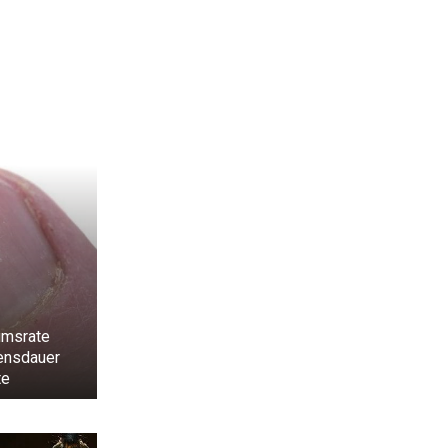
umsrate
ensdauer
te