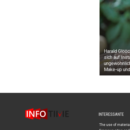
Harald Glööc
sich auf Ins
ungewöhnlic
Make-up und 
INTERESSANTE
The use of material