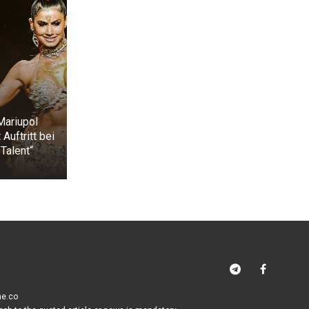
Mariupol
 Auftritt bei
 Talent“
me.co