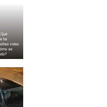
¿Qué
e ha
uchas vidas
cómo se
ndo?