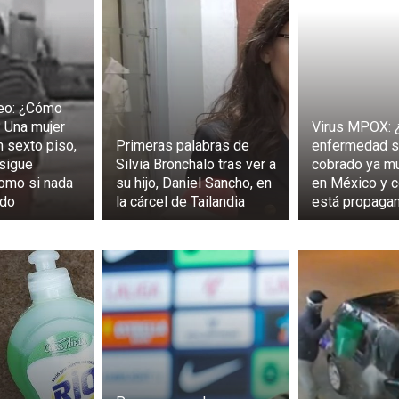
deo: ¿Cómo
? Una mujer
Virus MPOX: 
 sexto piso,
Primeras palabras de
enfermedad s
 sigue
Silvia Bronchalo tras ver a
cobrado ya m
omo si nada
su hijo, Daniel Sancho, en
en México y 
ado
la cárcel de Tailandia
está propaga