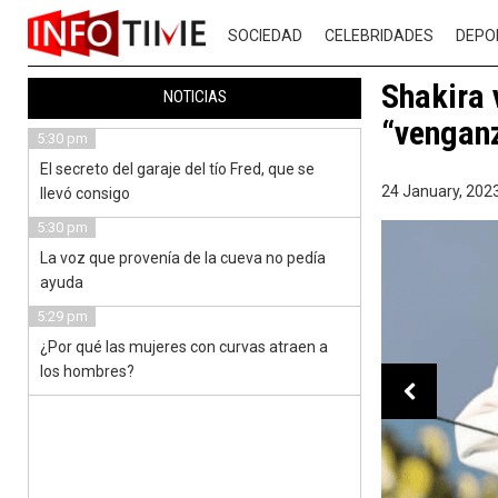
SOCIEDAD
CELEBRIDADES
DEPO
Shakira 
NOTICIAS
“venganz
5:30 pm
El secreto del garaje del tío Fred, que se
24 January, 2023
llevó consigo
5:30 pm
La voz que provenía de la cueva no pedía
ayuda
5:29 pm
¿Por qué las mujeres con curvas atraen a
los hombres?