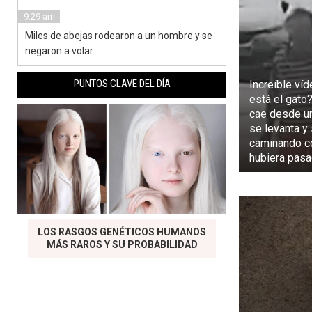
9:29 am
Miles de abejas rodearon a un hombre y se
negaron a volar
PUNTOS CLAVE DEL DÍA
Increíble ví
está el gato
cae desde un
se levanta y
caminando c
hubiera pas
LOS RASGOS GENÉTICOS HUMANOS
MÁS RAROS Y SU PROBABILIDAD