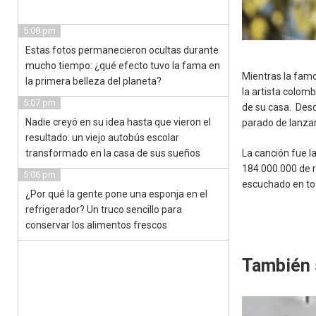
5:08 pm
Estas fotos permanecieron ocultas durante
mucho tiempo: ¿qué efecto tuvo la fama en
Mientras la famo
la primera belleza del planeta?
la artista colom
5:07 pm
de su casa. Desd
Nadie creyó en su idea hasta que vieron el
parado de lanzar 
resultado: un viejo autobús escolar
transformado en la casa de sus sueños
La canción fue 
184.000.000 de r
5:06 pm
escuchado en to
¿Por qué la gente pone una esponja en el
refrigerador? Un truco sencillo para
conservar los alimentos frescos
También 