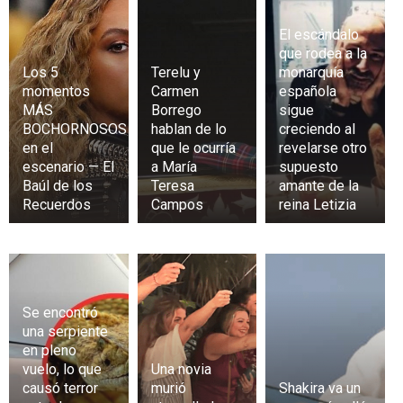
El escándalo
que rodea a la
Los 5
Terelu y
monarquía
momentos
Carmen
española
MÁS
Borrego
sigue
BOCHORNOSOS
hablan de lo
creciendo al
en el
que le ocurría
revelarse otro
escenario — El
a María
supuesto
Baúl de los
Teresa
amante de la
Recuerdos
Campos
reina Letizia
Se encontró
una serpiente
en pleno
vuelo, lo que
Una novia
causó terror
murió
Shakira va un