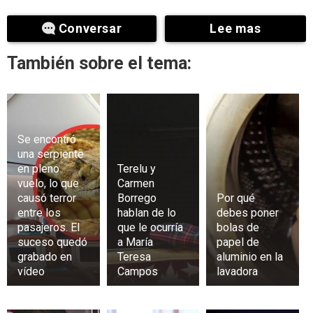
Conversar
Lee mas
También sobre el tema:
Se encontró
una serpiente
en pleno
Terelu y
vuelo, lo que
Carmen
causó terror
Borrego
Por qué
entre los
hablan de lo
debes poner
pasajeros. El
que le ocurría
bolas de
suceso quedó
a María
papel de
grabado en
Teresa
aluminio en la
vídeo
Campos
lavadora