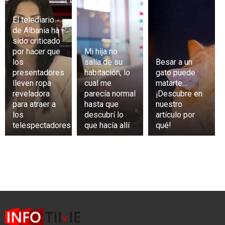
El telediario
de Albania ha
sido criticado
por hacer que
Mi hija no
los
salía de su
Besar a un
presentadores
habitación, lo
gato puede
lleven ropa
cual me
matarte…
reveladora
parecía normal
¡Descubre en
para atraer a
hasta que
nuestro
los
descubrí lo
artículo por
telespectadores
que hacía allí
qué!