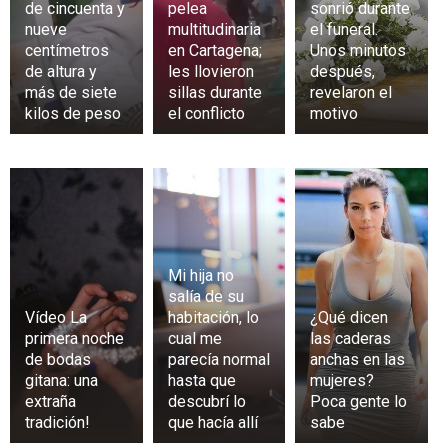
de cincuenta y
pelea
sonrió durante
nueve
multitudinaria
el funeral.
centímetros
en Cartagena;
Unos minutos
de altura y
les llovieron
después,
más de siete
sillas durante
revelaron el
kilos de peso
el conflicto
motivo
Mi hija no
salía de su
Vídeo La
habitación, lo
¿Qué dicen
primera noche
cual me
las caderas
de bodas
parecía normal
anchas en las
gitana: una
hasta que
mujeres?
extraña
descubrí lo
Poca gente lo
tradición!
que hacía allí
sabe