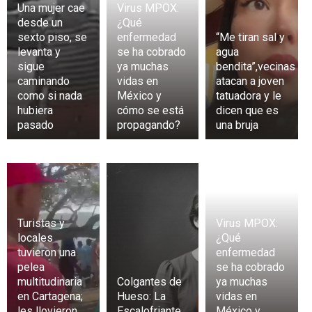
Una mujer cae
Virus MPOX:
desde un
¿Qué
sexto piso, se
enfermedad
“Me tiran sal y
levanta y
se ha cobrado
agua
sigue
ya muchas
bendita”,vecinas
caminando
vidas en
atacan a joven
como si nada
México y
tatuadora y le
hubiera
cómo se está
dicen que es
pasado
propagando?
una bruja
Turistas y
Virus MPOX:
locales
¿Qué
tuvieron una
enfermedad
pelea
se ha cobrado
multitudinaria
Colgantes de
ya muchas
en Cartagena;
Hueso: La
vidas en
les llovieron
Escalofriante
México y