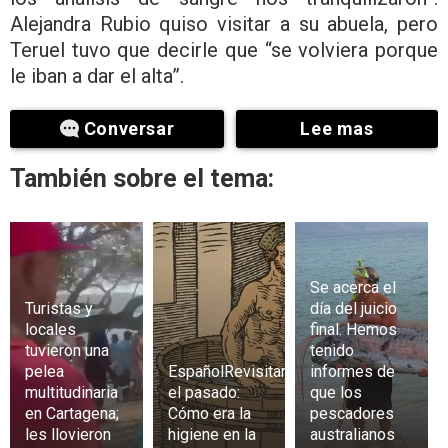
Alejandra Rubio quiso visitar a su abuela, pero
Teruel tuvo que decirle que “se volviera porque
le iban a dar el alta”.
Conversar
Lee mas
También sobre el tema:
Se acerca el
Turistas y
día del juicio
locales
final. Hemos
tuvieron una
tenido
pelea
EspañolRevisitando
informes de
multitudinaria
el pasado:
que los
en Cartagena;
Cómo era la
pescadores
les llovieron
higiene en la
australianos