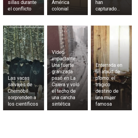
sillas durante
América
han
el conflicto
colonial
capturado…
Vídeo
impactante:
Una fuerte
Enterrada en
granizada
un ataúd de
Las vacas
pasó en La
plomo: el
salvajes de
Calera y voló
trágico
Chernóbil
el techo de
destino de
sorprenden a
una cancha
una mujer
los científicos
sintética
famosa