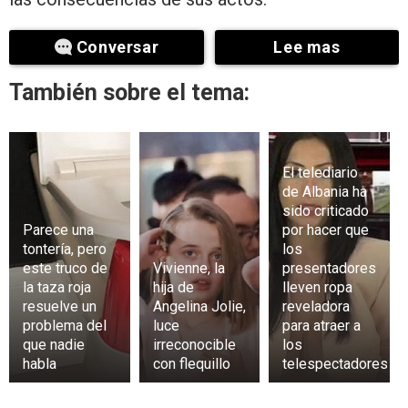
Conversar
Lee mas
También sobre el tema:
El telediario
de Albania ha
sido criticado
Parece una
por hacer que
tontería, pero
los
este truco de
Vivienne, la
presentadores
la taza roja
hija de
lleven ropa
resuelve un
Angelina Jolie,
reveladora
problema del
luce
para atraer a
que nadie
irreconocible
los
habla
con flequillo
telespectadores