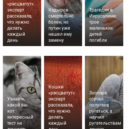
«расцветут»:
эксперт
Кадыров
Трагедия в
рассказала,
смертельно
Иерусалиме:
что нужно
болен, но
трое
делать
путин уже
маленьких
каждый
нашел ему
детей
день
замену
погибли
Кошки
«расцветут»:
Зоопарк
Узнайте,
эксперт
отучал
какой вы
рассказала,
попугаев
кот:
что нужно
ругаться, а
интересный
делать
научил
тест на
каждый
ругательствам