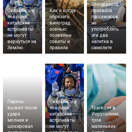
Стюардесса
Оказались в
Как и когда
призвала
ловушке:
обрезать
пассажиров
китайские
виноград
не
астронавты
осенью:
употреблять
не могут
полезные
эти два
вернуться на
советы и
напитка в
Землю
правила
самолете
Парень
Оказались в
выжил после
ловушке:
Трагедия в
удара
китайские
Иерусалиме:
молнии и
астронавты
трое
шокировал
не могут
маленьких