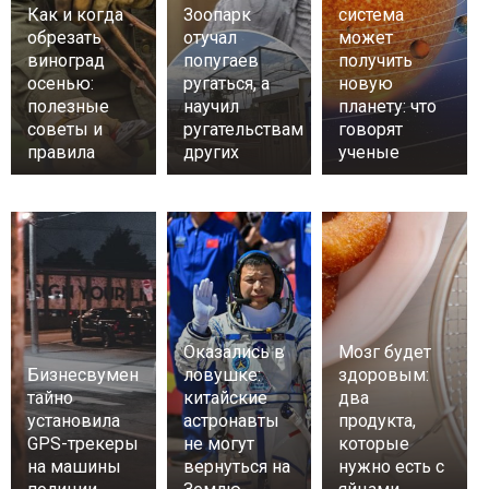
Как и когда
Зоопарк
система
обрезать
отучал
может
виноград
попугаев
получить
осенью:
ругаться, а
новую
полезные
научил
планету: что
советы и
ругательствам
говорят
правила
других
ученые
Оказались в
Мозг будет
Бизнесвумен
ловушке:
здоровым:
тайно
китайские
два
установила
астронавты
продукта,
GPS-трекеры
не могут
которые
на машины
вернуться на
нужно есть с