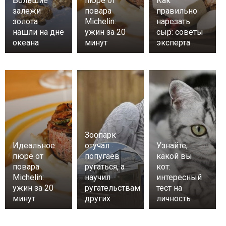
Большие
пюре от
Как
залежи
повара
правильно
золота
Michelin:
нарезать
нашли на дне
ужин за 20
сыр: советы
океана
минут
эксперта
Зоопарк
Идеальное
отучал
Узнайте,
пюре от
попугаев
какой вы
повара
ругаться, а
кот:
Michelin:
научил
интересный
ужин за 20
ругательствам
тест на
минут
других
личность