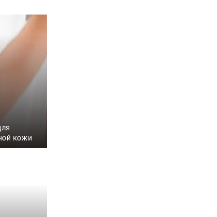
для
ной кожи