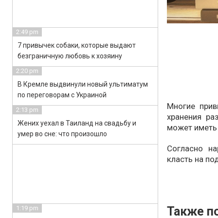
2:49 pm
7 привычек собаки, которые выдают
безграничную любовь к хозяину
2:20 pm
В Кремле выдвинули новый ультиматум
по переговорам с Украиной
Многие прив
2:13 pm
хранения ра
Жених уехал в Таиланд на свадьбу и
может иметь
умер во сне: что произошло
Согласно н
класть на по
Также по
1:19 pm