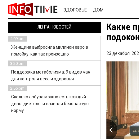
ЗДОРОВЬЕ
ДОМ
Какие п
ЛЕНТА НОВОСТЕЙ
подокон
4:09 pm
Женщина выбросила миллион евро в
23 декабря, 202
помойку: как так произошло
3:20 pm
Поддержка метаболизма: 9 видов чая
для контроля веса и здоровья
2:56 pm
Сколько арбуза можно есть каждый
день: диетологи назвали безопасную
норму