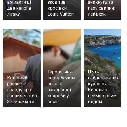
вживати ці
засвітив
зникнуть за
два напої в
кросівки
пару хвилин:
літаку
Louis Vuitton
лайфхак
Тарологиня
П’ять
Кошовий
передбачила
найдешевших
розповів
спалах
курортів
правду про
загадкової
Європи з
президенство
хвороби у
неймовірним
Зеленського
росії
видом