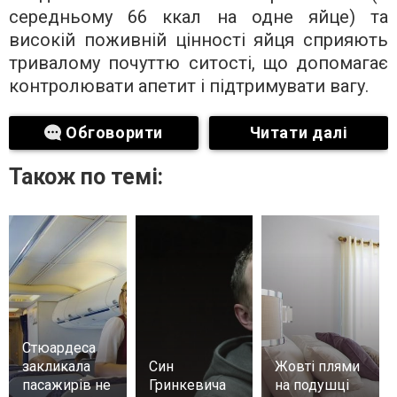
середньому 66 ккал на одне яйце) та
високій поживній цінності яйця сприяють
тривалому почуттю ситості, що допомагає
контролювати апетит і підтримувати вагу.
Обговорити
Читати далі
Також по темі:
Стюардеса
закликала
Син
Жовті плями
пасажирів не
Гринкевича
на подушці