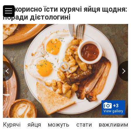
Чи корисно їсти курячі яйця щодня:
поради дієтологині
+3
View gallery
Курячі яйця можуть стати важливим