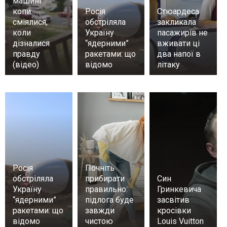
машині”:
копи
Росія
Стюардеса
сміялися,
обстріляла
закликала
коли
Україну
пасажирів не
дізналися
“ядерними”
вживати ці
правду
ракетами: що
два напої в
(відео)
відомо
літаку
Росія
Почніть
обстріляла
прибирати
Син
Україну
правильно:
Гринкевича
“ядерними”
підлога буде
засвітив
ракетами: що
завжди
кросівки
відомо
чистою
Louis Vuitton