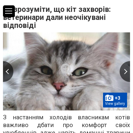
Як зрозуміти, що кіт захворів:
ветеринари дали неочікувані
відповіді
+3
View gallery
З настанням холодів власникам котів
важливо дбати про комфорт своїх
улюбленців, адже навіть домашні тварини