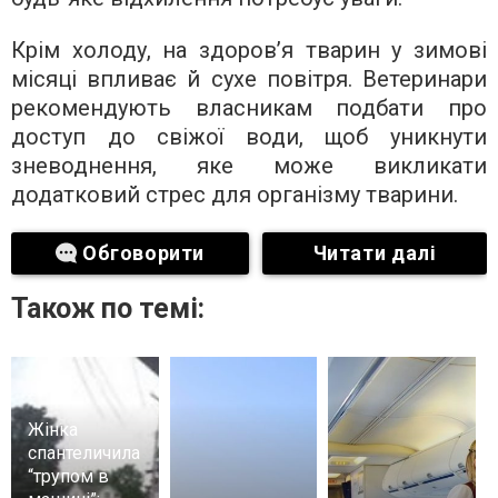
Крім холоду, на здоров’я тварин у зимові
місяці впливає й сухе повітря. Ветеринари
рекомендують власникам подбати про
доступ до свіжої води, щоб уникнути
зневоднення, яке може викликати
додатковий стрес для організму тварини.
Обговорити
Читати далі
Також по темі:
Жінка
спантеличила
“трупом в