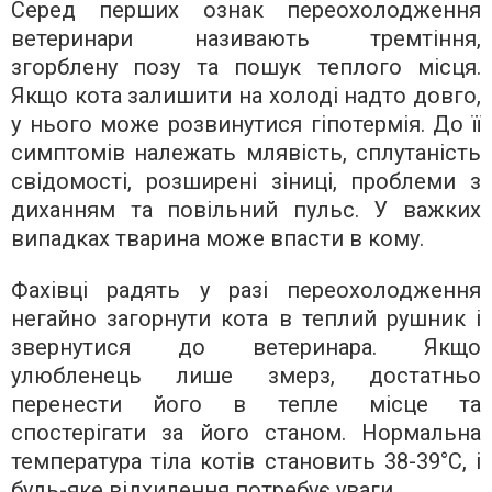
Серед перших ознак переохолодження
ветеринари називають тремтіння,
згорблену позу та пошук теплого місця.
Якщо кота залишити на холоді надто довго,
у нього може розвинутися гіпотермія. До її
симптомів належать млявість, сплутаність
свідомості, розширені зіниці, проблеми з
диханням та повільний пульс. У важких
випадках тварина може впасти в кому.
Фахівці радять у разі переохолодження
негайно загорнути кота в теплий рушник і
звернутися до ветеринара. Якщо
улюбленець лише змерз, достатньо
перенести його в тепле місце та
спостерігати за його станом. Нормальна
температура тіла котів становить 38-39°C, і
будь-яке відхилення потребує уваги.