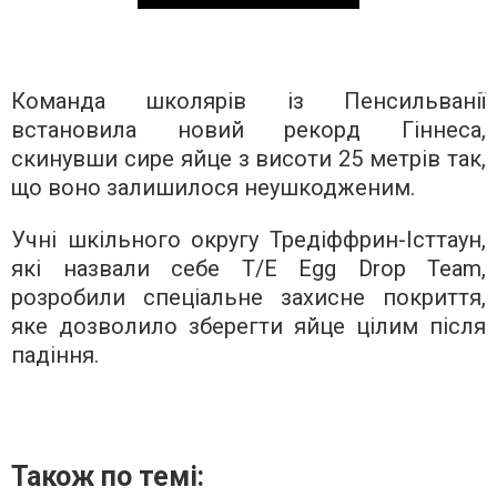
Команда школярів із Пенсильванії
встановила новий рекорд Гіннеса,
скинувши сире яйце з висоти 25 метрів так,
що воно залишилося неушкодженим.
Учні шкільного округу Тредіффрин-Істтаун,
які назвали себе T/E Egg Drop Team,
розробили спеціальне захисне покриття,
яке дозволило зберегти яйце цілим після
падіння.
Також по темі: