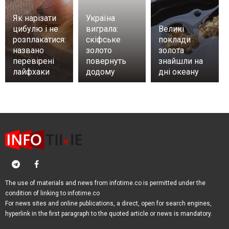
Як нарізати
Україна
цибулю і не
виграла:
Великі
розплакатися:
скіфське
поклади
названо
золото
золота
перевірені
повернуть
знайшли на
лайфхаки
додому
дні океану
The use of materials and news from infotime.co is permitted under the
condition of linking to infotime.co
For news sites and online publications, a direct, open for search engines,
hyperlink in the first paragraph to the quoted article or news is mandatory.