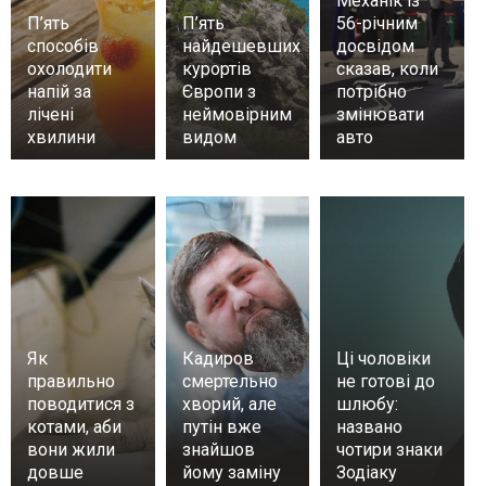
Механік із
П’ять
П’ять
56-річним
способів
найдешевших
досвідом
охолодити
курортів
сказав, коли
напій за
Європи з
потрібно
лічені
неймовірним
змінювати
хвилини
видом
авто
Як
Кадиров
Ці чоловіки
правильно
смертельно
не готові до
поводитися з
хворий, але
шлюбу:
котами, аби
путін вже
названо
вони жили
знайшов
чотири знаки
довше
йому заміну
Зодіаку