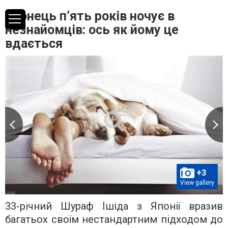
Японець п’ять років ночує в
незнайомців: ось як йому це
вдається
+3
View gallery
33-річний Шураф Ішіда з Японії вразив
багатьох своїм нестандартним підходом до