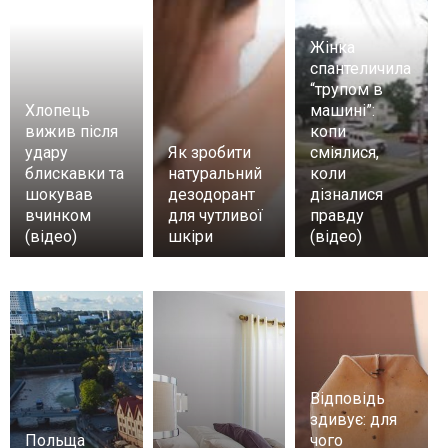
Жінка
спантеличила
“трупом в
Хлопець
машині”:
вижив після
копи
удару
Як зробити
сміялися,
блискавки та
натуральний
коли
шокував
дезодорант
дізналися
вчинком
для чутливої
правду
(відео)
шкіри
(відео)
Відповідь
здивує: для
Польща
чого