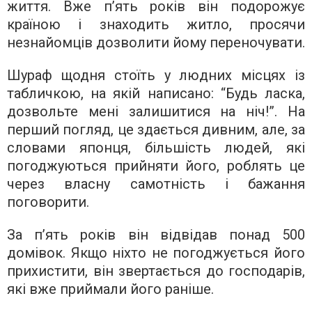
життя. Вже п’ять років він подорожує
країною і знаходить житло, просячи
незнайомців дозволити йому переночувати.
Шураф щодня стоїть у людних місцях із
табличкою, на якій написано: “Будь ласка,
дозвольте мені залишитися на ніч!”. На
перший погляд, це здається дивним, але, за
словами японця, більшість людей, які
погоджуються прийняти його, роблять це
через власну самотність і бажання
поговорити.
За п’ять років він відвідав понад 500
домівок. Якщо ніхто не погоджується його
прихистити, він звертається до господарів,
які вже приймали його раніше.