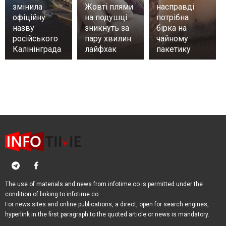
змінила
Жовті плями
насправді
офіційну
на подушці
потрібна
назву
зникнуть за
бірка на
російського
пару хвилин:
чайному
Калінінграда
лайфхак
пакетику
The use of materials and news from infotime.co is permitted under the
condition of linking to infotime.co
For news sites and online publications, a direct, open for search engines,
hyperlink in the first paragraph to the quoted article or news is mandatory.