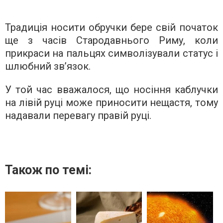
Традиція носити обручки бере свій початок
ще з часів Стародавнього Риму, коли
прикраси на пальцях символізували статус і
шлюбний зв’язок.
У той час вважалося, що носіння каблучки
на лівій руці може приносити нещастя, тому
надавали перевагу правій руці.
Також по темі: