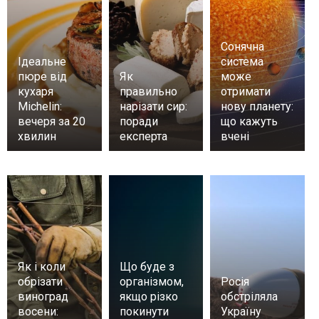
Сонячна
Ідеальне
система
пюре від
Як
може
кухаря
правильно
отримати
Michelin:
нарізати сир:
нову планету:
вечеря за 20
поради
що кажуть
хвилин
експерта
вчені
Як і коли
Що буде з
обрізати
організмом,
Росія
виноград
якщо різко
обстріляла
восени:
покинути
Україну