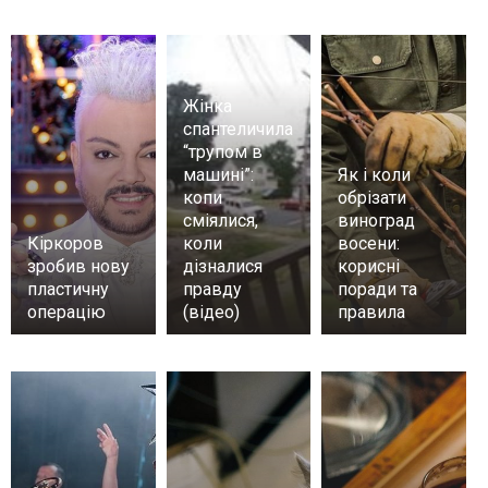
Жінка
спантеличила
“трупом в
машині”:
Як і коли
копи
обрізати
сміялися,
виноград
Кіркоров
коли
восени:
зробив нову
дізналися
корисні
пластичну
правду
поради та
операцію
(відео)
правила