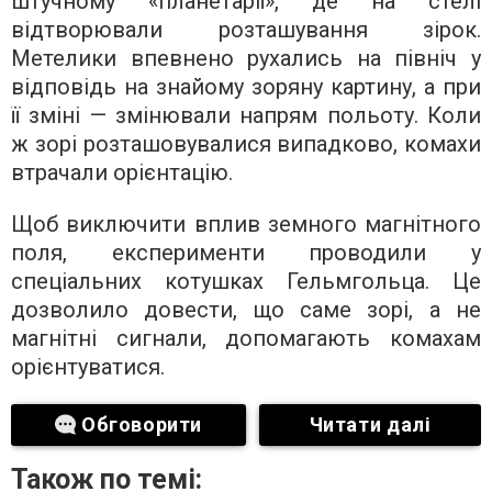
штучному «планетарії», де на стелі
відтворювали розташування зірок.
Метелики впевнено рухались на північ у
відповідь на знайому зоряну картину, а при
її зміні — змінювали напрям польоту. Коли
ж зорі розташовувалися випадково, комахи
втрачали орієнтацію.
Щоб виключити вплив земного магнітного
поля, експерименти проводили у
спеціальних котушках Гельмгольца. Це
дозволило довести, що саме зорі, а не
магнітні сигнали, допомагають комахам
орієнтуватися.
Обговорити
Читати далі
Також по темі: