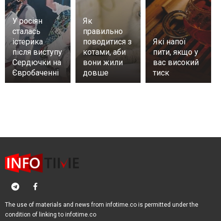
У росіян
Як
сталась
правильно
істерика
поводитися з
Які напої
після виступу
котами, аби
пити, якщо у
Сердючки на
вони жили
вас високий
Євробаченні
довше
тиск
The use of materials and news from infotime.co is permitted under the
condition of linking to infotime.co