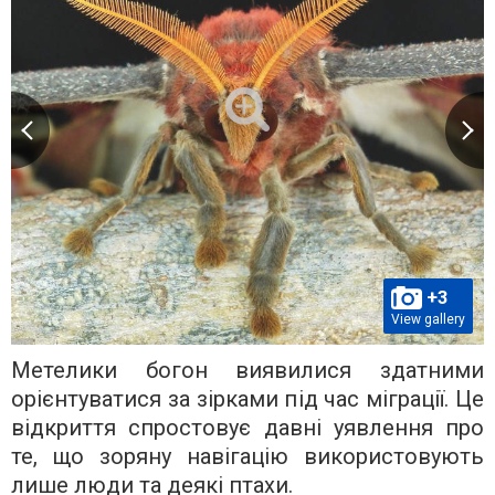
+3
View gallery
Метелики богон виявилися здатними
орієнтуватися за зірками під час міграції. Це
відкриття спростовує давні уявлення про
те, що зоряну навігацію використовують
лише люди та деякі птахи.