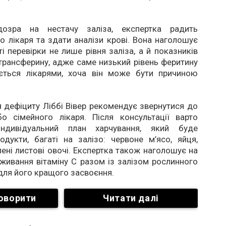
озра на нестачу заліза, експертка радить
о лікаря та здати аналізи крові. Вона наголошує
і перевірки не лише рівня заліза, а й показників
трансферину, адже саме низький рівень феритину
ується лікарями, хоча він може бути причиною
 дефіциту Ліббі Вівер рекомендує звернутися до
бо сімейного лікаря. Після консультації варто
індивідуальний план харчування, який буде
дукти, багаті на залізо: червоне м’ясо, яйця,
лені листові овочі. Експертка також наголошує на
живання вітаміну С разом із залізом рослинного
ля його кращого засвоєння.
оворити
Читати далі