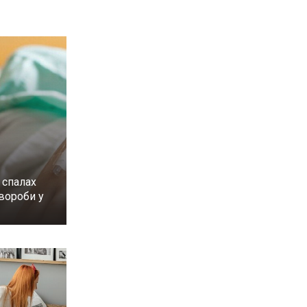
 спалах
вороби у