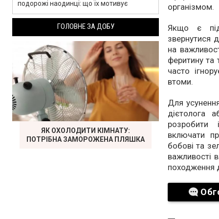
подорожі наодинці: що їх мотивує
організмом.
ГОЛОВНЕ ЗА ДОБУ
Якщо є під
звернутися д
на важливост
феритину та 
часто ігнор
втоми.
Для усунення
дієтолога а
розробити 
ЯК ОХОЛОДИТИ КІМНАТУ:
включати про
ПОТРІБНА ЗАМОРОЖЕНА ПЛЯШКА
бобові та зе
важливості в
походження д
Обг