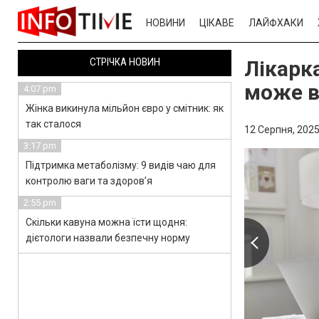
НОВИНИ
ЦІКАВЕ
ЛАЙФХАКИ
СТРІЧКА НОВИН
Лікарк
може в
4:07 pm
Жінка викинула мільйон євро у смітник: як
так сталося
12 Серпня, 2025
3:17 pm
Підтримка метаболізму: 9 видів чаю для
контролю ваги та здоров’я
2:55 pm
Скільки кавуна можна їсти щодня:
дієтологи назвали безпечну норму