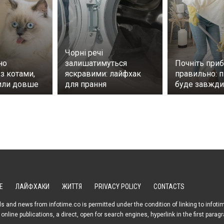
Чорні речі
но
залишатимуться
Почніть при
з котами,
яскравими: лайфхак
правильно: п
или довше
для прання
буде завжди
Е
ЛАЙФХАКИ
ЖИТТЯ
PRIVACY POLICY
CONTACTS
s and news from infotime.co is permitted under the condition of linking to infoti
online publications, a direct, open for search engines, hyperlink in the first parag