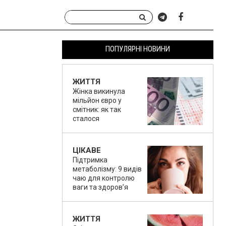
ПОПУЛЯРНІ НОВИНИ
ЖИТТЯ
Жінка викинула
мільйон євро у
смітник: як так
сталося
ЦІКАВЕ
Підтримка
метаболізму: 9 видів
чаю для контролю
ваги та здоров’я
ЖИТТЯ