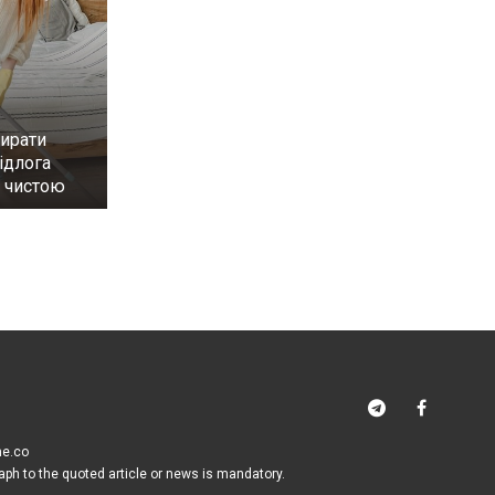
бирати
ідлога
 чистою
me.co
raph to the quoted article or news is mandatory.