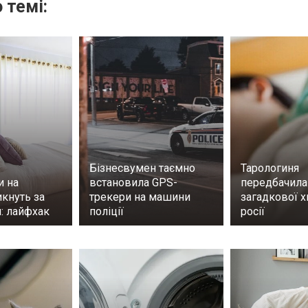
 темі:
Бізнесвумен таємно
Тарологиня
и на
встановила GPS-
передбачила
кнуть за
трекери на машини
загадкової х
: лайфхак
поліції
росії