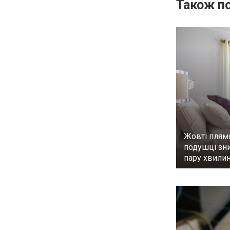
Також по
Жовті плям
подушці зни
пару хвилин