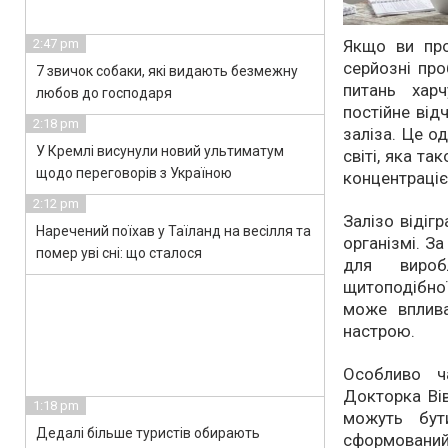
2:47 pm
Якщо ви про
серйозні про
7 звичок собаки, які видають безмежну
питань харч
любов до господаря
постійне від
2:18 pm
заліза. Це о
У Кремлі висунули новий ультиматум
світі, яка т
щодо переговорів з Україною
концентраці
2:12 pm
Залізо відіг
Наречений поїхав у Таїланд на весілля та
організмі. З
помер уві сні: що сталося
для виробл
щитоподібної
може вплива
настрою.
Особливо ч
Докторка Ві
1:18 pm
можуть бути
Дедалі більше туристів обирають
сформований