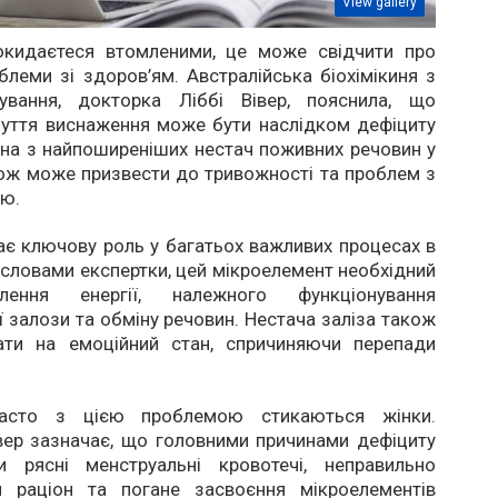
View gallery
кидаєтеся втомленими, це може свідчити про
блеми зі здоров’ям. Австралійська біохімікиня з
ування, докторка Ліббі Вівер, пояснила, що
чуття виснаження може бути наслідком дефіциту
дна з найпоширеніших нестач поживних речовин у
акож може призвести до тривожності та проблем з
єю.
рає ключову роль у багатьох важливих процесах в
а словами експертки, цей мікроелемент необхідний
ення енергії, належного функціонування
 залози та обміну речовин. Нестача заліза також
ти на емоційний стан, спричиняючи перепади
асто з цією проблемою стикаються жінки.
вер зазначає, що головними причинами дефіциту
 рясні менструальні кровотечі, неправильно
 раціон та погане засвоєння мікроелементів