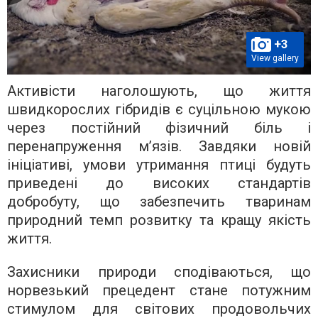
+3
View gallery
Активісти наголошують, що життя
швидкорослих гібридів є суцільною мукою
через постійний фізичний біль і
перенапруження м’язів. Завдяки новій
ініціативі, умови утримання птиці будуть
приведені до високих стандартів
добробуту, що забезпечить тваринам
природний темп розвитку та кращу якість
життя.
Захисники природи сподіваються, що
норвезький прецедент стане потужним
стимулом для світових продовольчих