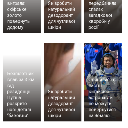
виграла:
Як зробити
передбачила
скіфське
натуральний
спалах
золото
дезодорант
загадкової
повернуть
для чутливої
хвороби у
додому
шкіри
росії
Безпілотник
впав за 3 км
Опинилися в
від
пастці:
резиденції
Як зробити
китайські
Путіна:
натуральний
астронавти
розкрито
дезодорант
не можуть
нові деталі
для чутливої
повернутися
“бавовни”
шкіри
на Землю