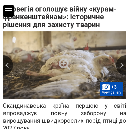
Норвегія оголошує війну «курам-
франкенштейнам»: історичне
рішення для захисту тварин
+3
View gallery
Скандинавська країна першою у світі
впроваджує повну заборону на
вирощування швидкорослих порід птиці до
2027 року