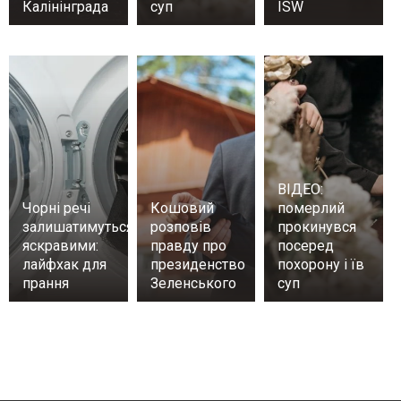
Калінінграда
суп
ISW
ВІДЕО:
Чорні речі
Кошовий
померлий
залишатимуться
розповів
прокинувся
яскравими:
правду про
посеред
лайфхак для
президенство
похорону і їв
прання
Зеленського
суп