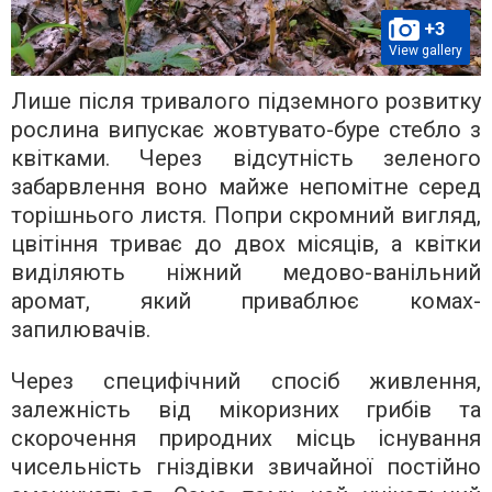
+3
View gallery
Лише після тривалого підземного розвитку
рослина випускає жовтувато-буре стебло з
квітками. Через відсутність зеленого
забарвлення воно майже непомітне серед
торішнього листя. Попри скромний вигляд,
цвітіння триває до двох місяців, а квітки
виділяють ніжний медово-ванільний
аромат, який приваблює комах-
запилювачів.
Через специфічний спосіб живлення,
залежність від мікоризних грибів та
скорочення природних місць існування
чисельність гніздівки звичайної постійно