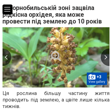
У Чорнобильській зоні зацвіла
рідкісна орхідея, яка може
провести під землею до 10 років
+3
View gallery
Ця рослина більшу частину життя
проводить під землею, а цвіте лише кілька
тижнів.