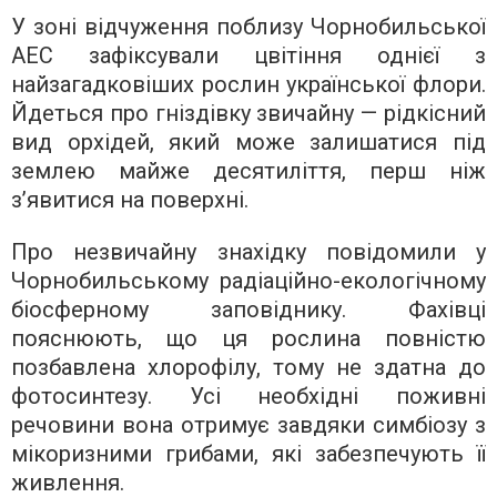
У зоні відчуження поблизу Чорнобильської
АЕС зафіксували цвітіння однієї з
найзагадковіших рослин української флори.
Йдеться про гніздівку звичайну — рідкісний
вид орхідей, який може залишатися під
землею майже десятиліття, перш ніж
з’явитися на поверхні.
Про незвичайну знахідку повідомили у
Чорнобильському радіаційно-екологічному
біосферному заповіднику. Фахівці
пояснюють, що ця рослина повністю
позбавлена хлорофілу, тому не здатна до
фотосинтезу. Усі необхідні поживні
речовини вона отримує завдяки симбіозу з
мікоризними грибами, які забезпечують її
живлення.