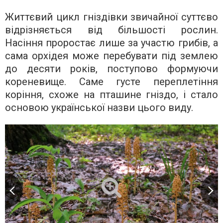
Життєвий цикл гніздівки звичайної суттєво
відрізняється від більшості рослин.
Насіння проростає лише за участю грибів, а
сама орхідея може перебувати під землею
до десяти років, поступово формуючи
кореневище. Саме густе переплетіння
коріння, схоже на пташине гніздо, і стало
основою української назви цього виду.