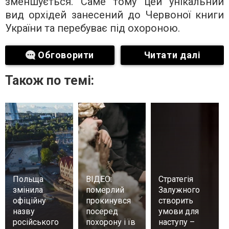
зменшується. Саме тому цей унікальний
вид орхідей занесений до Червоної книги
України та перебуває під охороною.
Обговорити
Читати далі
Також по темі:
Польща
ВІДЕО:
Стратегія
змінила
померлий
Залужного
офіційну
прокинувся
створить
назву
посеред
умови для
російського
похорону і їв
наступу –