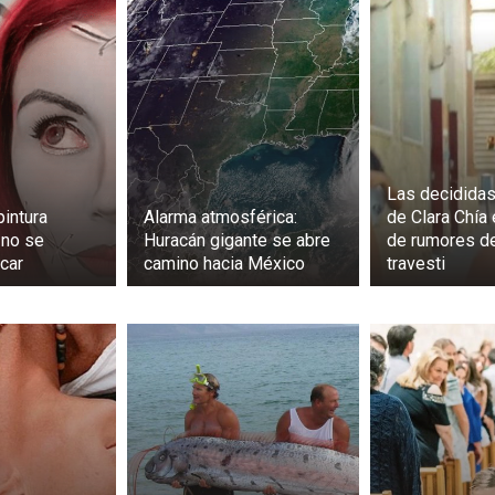
Las decidida
pintura
Alarma atmosférica:
de Clara Chía
 no se
Huracán gigante se abre
de rumores d
car
camino hacia México
travesti