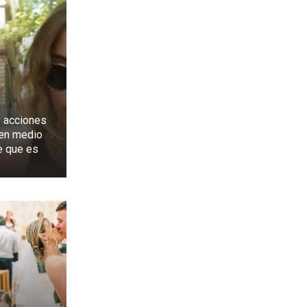
s acciones
 en medio
e que es