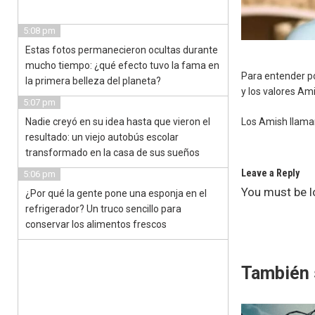
5:08 pm
Estas fotos permanecieron ocultas durante
mucho tiempo: ¿qué efecto tuvo la fama en
Para entender po
la primera belleza del planeta?
y los valores Am
5:07 pm
Nadie creyó en su idea hasta que vieron el
Los Amish llaman
resultado: un viejo autobús escolar
transformado en la casa de sus sueños
Leave a Reply
5:06 pm
You must be
l
¿Por qué la gente pone una esponja en el
refrigerador? Un truco sencillo para
conservar los alimentos frescos
También 