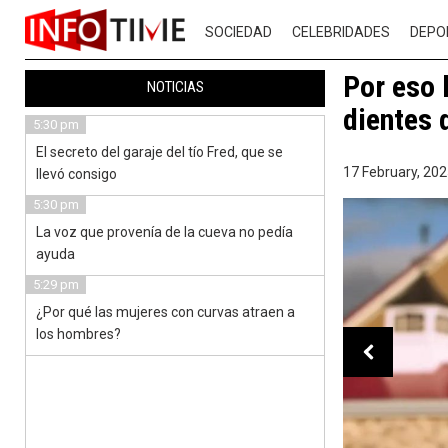
SOCIEDAD
CELEBRIDADES
DEPO
Por eso 
NOTICIAS
dientes 
5:30 pm
El secreto del garaje del tío Fred, que se
17 February, 202
llevó consigo
5:30 pm
La voz que provenía de la cueva no pedía
ayuda
5:29 pm
¿Por qué las mujeres con curvas atraen a
los hombres?