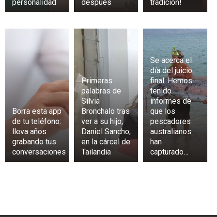
personalidad
después
tradición!
Se acerca el
día del juicio
Primeras
final. Hemos
palabras de
tenido
Silvia
informes de
Borra esta app
Bronchalo tras
que los
de tu teléfono:
ver a su hijo,
pescadores
lleva años
Daniel Sancho,
australianos
grabando tus
en la cárcel de
han
conversaciones
Tailandia
capturado…