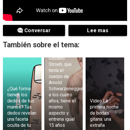
Conversar
Lee mas
También sobre el tema:
El niño
Giuliano
Stroeh, que
tenía el
cuerpo de
Arnold
¿Qué forma
Schwarzenegger
tienen los
a los cuatro
dedos de tus
años, tiene el
Vídeo La
manos? Tus
mismo
primera noche
dedos revelan
aspecto y
de bodas
una faceta
entrena igual
gitana: una
oculta de tu
15 años
extraña