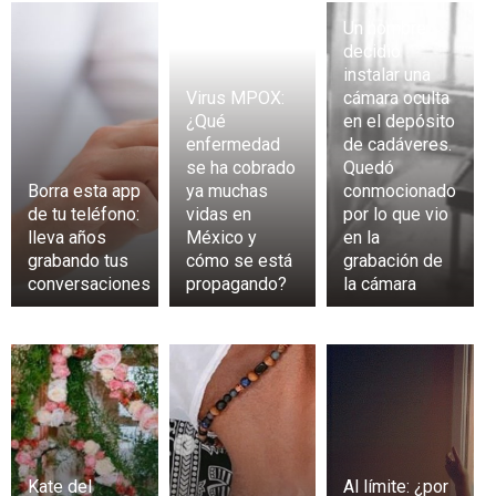
Un hombre
decidió
instalar una
Virus MPOX:
cámara oculta
¿Qué
en el depósito
enfermedad
de cadáveres.
se ha cobrado
Quedó
Borra esta app
ya muchas
conmocionado
de tu teléfono:
vidas en
por lo que vio
lleva años
México y
en la
grabando tus
cómo se está
grabación de
conversaciones
propagando?
la cámara
Kate del
Al límite: ¿por