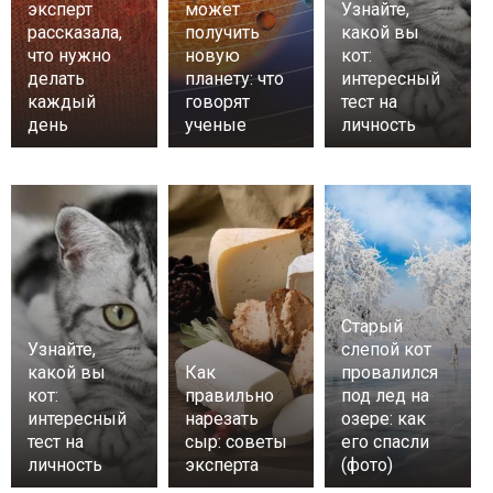
эксперт
может
Узнайте,
рассказала,
получить
какой вы
что нужно
новую
кот:
делать
планету: что
интересный
каждый
говорят
тест на
день
ученые
личность
Старый
Узнайте,
слепой кот
какой вы
Как
провалился
кот:
правильно
под лед на
интересный
нарезать
озере: как
тест на
сыр: советы
его спасли
личность
эксперта
(фото)